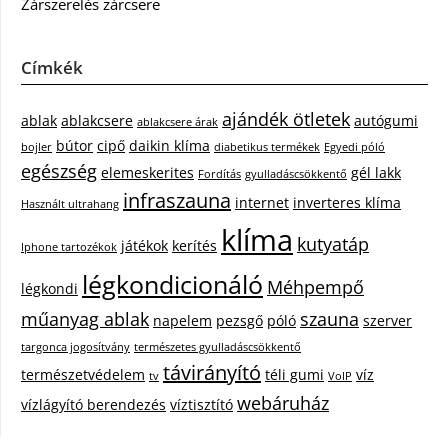
Zárszerelés zárcsere
Címkék
ajándék ötletek
ablak
ablakcsere
autógumi
ablakcsere árak
bútor
cipő
daikin klíma
bojler
diabetikus termékek
Egyedi póló
egészség
elemeskerites
gél lakk
Fordítás
gyulladáscsökkentő
infraszauna
internet
inverteres klíma
Használt ultrahang
klíma
kutyatáp
játékok
kerítés
Iphone tartozékok
légkondicionáló
Méhpempő
légkondi
műanyag ablak
szauna
napelem
pezsgő
póló
szerver
targonca jogosítvány
természetes gyulladáscsökkentő
távirányító
természetvédelem
téli gumi
víz
tv
VoIP
webáruház
vízlágyító berendezés
víztisztító