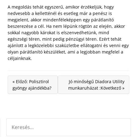
A megoldás tehát egyszerű, amikor érzékeljük, hogy
nedvesebb a kelletténél és esetleg már a penész is
megjelent, akkor mindenféleképpen egy párátlanító
beszerezése a cél. Ha nem lépünk rögtön az elején, akkor
sokkal nagyobb károkat is elszenvedhetünk, mind
egészségi téren, mint pedig pénzügyi téren. Ezért tehát
ajánlott a legközelebbi szaküzletbe ellátogatni és venni egy
olyan párátlanító készüléket, ami a legjobban megfelel a
céljainknak.
« Előző: Polisztirol
Jó minőségű Diadora Utility
gyöngy ajándékba?
munkaruházat :Következő »
KERESÉS: