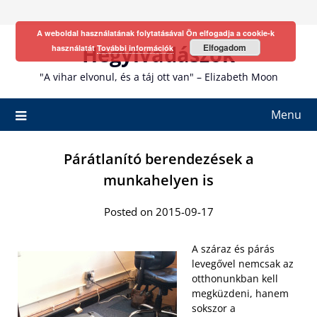
Skip
to
A weboldal használatának folytatásával Ön elfogadja a cookie-k
content
Hegyivadászok
Elfogadom
használatát
További információk
"A vihar elvonul, és a táj ott van" – Elizabeth Moon
Menu
Párátlanító berendezések a
munkahelyen is
Posted on 2015-09-17
A száraz és párás
levegővel nemcsak az
otthonunkban kell
megküzdeni, hanem
sokszor a