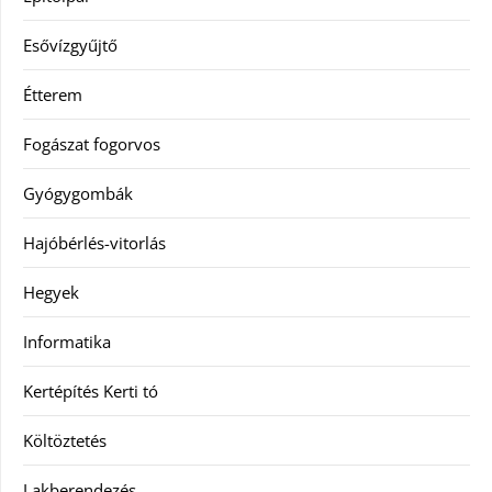
Esővízgyűjtő
Étterem
Fogászat fogorvos
Gyógygombák
Hajóbérlés-vitorlás
Hegyek
Informatika
Kertépítés Kerti tó
Költöztetés
Lakberendezés