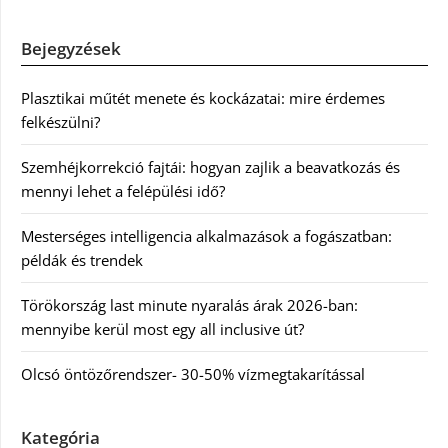
Bejegyzések
Plasztikai műtét menete és kockázatai: mire érdemes
felkészülni?
Szemhéjkorrekció fajtái: hogyan zajlik a beavatkozás és
mennyi lehet a felépülési idő?
Mesterséges intelligencia alkalmazások a fogászatban:
példák és trendek
Törökország last minute nyaralás árak 2026-ban:
mennyibe kerül most egy all inclusive út?
Olcsó öntözőrendszer- 30-50% vízmegtakarítással
Kategória