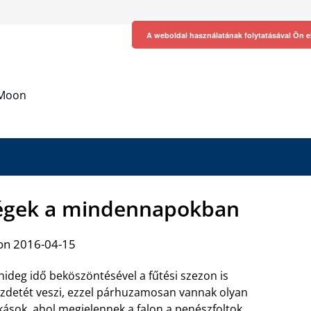
A weboldal használatának folytatásával Ön e
h Moon
ségek a mindennapokban
on 2016-04-15
hideg idő beköszöntésével a fűtési szezon is
zdetét veszi, ezzel párhuzamosan vannak olyan
kások, ahol megjelennek a falon a penészfoltok.