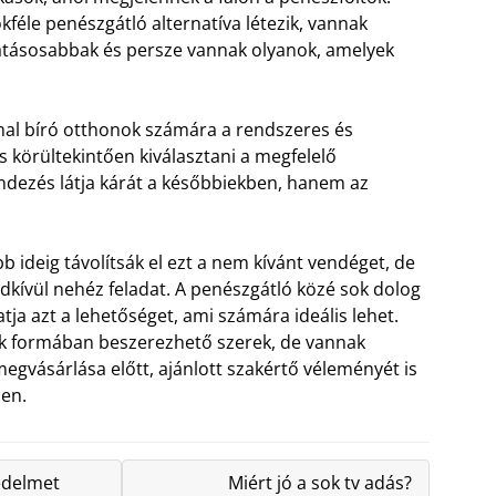
kféle penészgátló alternatíva létezik, vannak
tásosabbak és persze vannak olyanok, amelyek
al bíró otthonok számára a rendszeres és
s körültekintően kiválasztani a megfelelő
ndezés látja kárát a későbbiekben, hanem az
ideig távolítsák el ezt a nem kívánt vendéget, de
ndkívül nehéz feladat. A penészgátló közé sok dolog
tja azt a lehetőséget, ami számára ideális lehet.
k formában beszerezhető szerek, de vannak
egvásárlása előtt, ajánlott szakértő véleményét is
en.
védelmet
Miért jó a sok tv adás?