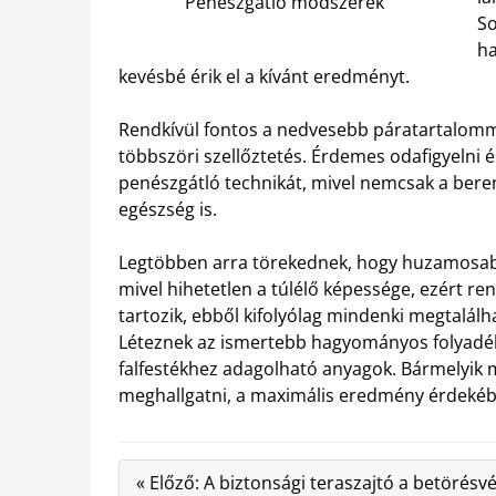
Penészgátló módszerek
So
ha
kevésbé érik el a kívánt eredményt.
Rendkívül fontos a nedvesebb páratartalomm
többszöri szellőztetés. Érdemes odafigyelni é
penészgátló technikát, mivel nemcsak a bere
egészség is.
Legtöbben arra törekednek, hogy huzamosabb 
mivel hihetetlen a túlélő képessége, ezért re
tartozik, ebből kifolyólag mindenki megtalálha
Léteznek az ismertebb hagyományos folyadé
falfestékhez adagolható anyagok. Bármelyik m
meghallgatni, a maximális eredmény érdekéb
« Előző: A biztonsági teraszajtó a betörés