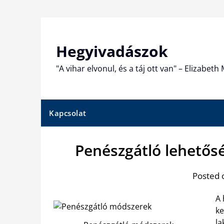
Skip
to
content
Hegyivadászok
"A vihar elvonul, és a táj ott van" – Elizabet
Kapcsolat
Penészgátló lehető
Posted 
A 
ke
la