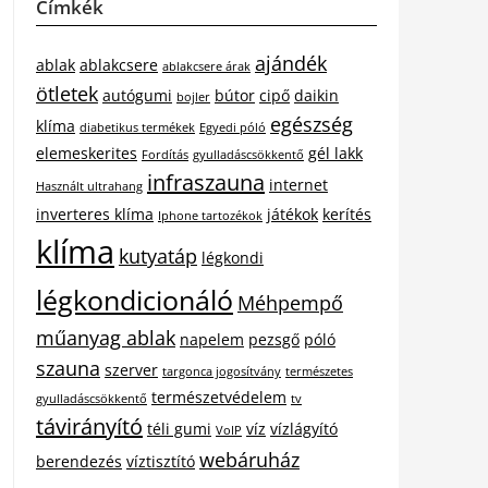
Címkék
ajándék
ablak
ablakcsere
ablakcsere árak
ötletek
autógumi
bútor
cipő
daikin
bojler
egészség
klíma
diabetikus termékek
Egyedi póló
elemeskerites
gél lakk
Fordítás
gyulladáscsökkentő
infraszauna
internet
Használt ultrahang
inverteres klíma
játékok
kerítés
Iphone tartozékok
klíma
kutyatáp
légkondi
légkondicionáló
Méhpempő
műanyag ablak
napelem
pezsgő
póló
szauna
szerver
targonca jogosítvány
természetes
természetvédelem
gyulladáscsökkentő
tv
távirányító
téli gumi
víz
vízlágyító
VoIP
webáruház
berendezés
víztisztító