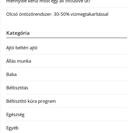
mennyibe kerül most egy all inclusive út?
Olcsó öntözőrendszer- 30-50% vízmegtakarítással
Kategória
Ajtó beltéri ajtó
Állás munka
Baba
Béltisztítás
Béltisztító kúra program
Egészség
Egyéb