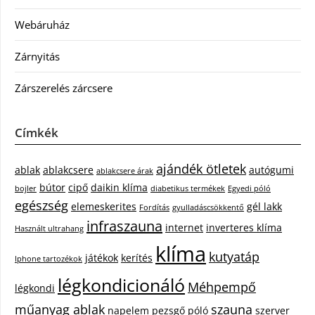
Webáruház
Zárnyitás
Zárszerelés zárcsere
Címkék
ajándék ötletek
ablak
ablakcsere
autógumi
ablakcsere árak
bútor
cipő
daikin klíma
bojler
diabetikus termékek
Egyedi póló
egészség
elemeskerites
gél lakk
Fordítás
gyulladáscsökkentő
infraszauna
internet
inverteres klíma
Használt ultrahang
klíma
kutyatáp
játékok
kerítés
Iphone tartozékok
légkondicionáló
Méhpempő
légkondi
műanyag ablak
szauna
napelem
pezsgő
póló
szerver