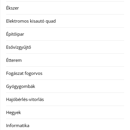
Ékszer
Elektromos kisautó quad
Építőipar
Esővízgyűjtő
Étterem
Fogászat fogorvos
Gyógygombák
Hajóbérlés-vitorlás
Hegyek
Informatika