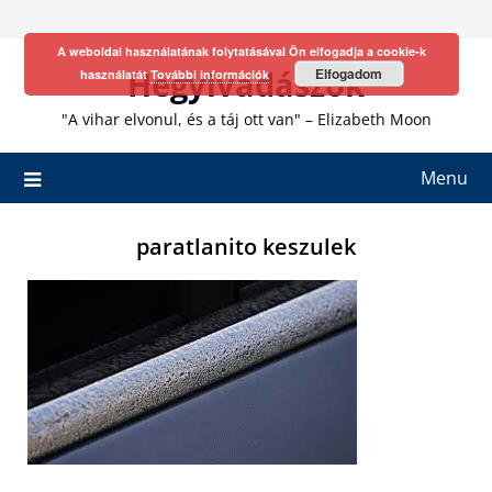
Skip
to
A weboldal használatának folytatásával Ön elfogadja a cookie-k
content
Hegyivadászok
Elfogadom
használatát
További információk
"A vihar elvonul, és a táj ott van" – Elizabeth Moon
Menu
paratlanito keszulek