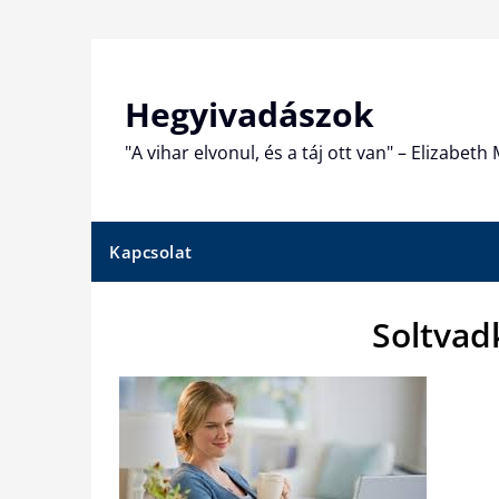
Skip
to
content
Hegyivadászok
"A vihar elvonul, és a táj ott van" – Elizabet
Kapcsolat
Soltvad