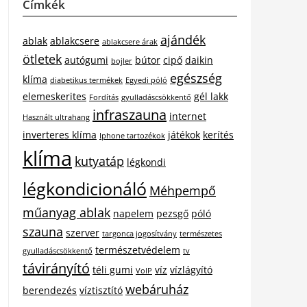
Címkék
ajándék
ablak
ablakcsere
ablakcsere árak
ötletek
autógumi
bútor
cipő
daikin
bojler
egészség
klíma
diabetikus termékek
Egyedi póló
elemeskerites
gél lakk
Fordítás
gyulladáscsökkentő
infraszauna
internet
Használt ultrahang
inverteres klíma
játékok
kerítés
Iphone tartozékok
klíma
kutyatáp
légkondi
légkondicionáló
Méhpempő
műanyag ablak
napelem
pezsgő
póló
szauna
szerver
targonca jogosítvány
természetes
természetvédelem
gyulladáscsökkentő
tv
távirányító
téli gumi
víz
vízlágyító
VoIP
webáruház
berendezés
víztisztító