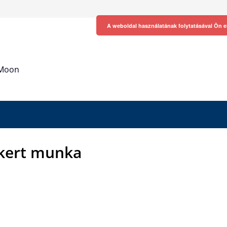
A weboldal használatának folytatásával Ön e
h Moon
kert munka