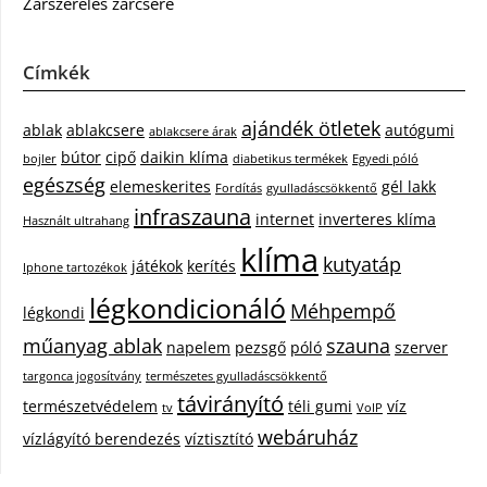
Zárszerelés zárcsere
Címkék
ajándék ötletek
ablak
ablakcsere
autógumi
ablakcsere árak
bútor
cipő
daikin klíma
bojler
diabetikus termékek
Egyedi póló
egészség
elemeskerites
gél lakk
Fordítás
gyulladáscsökkentő
infraszauna
internet
inverteres klíma
Használt ultrahang
klíma
kutyatáp
játékok
kerítés
Iphone tartozékok
légkondicionáló
Méhpempő
légkondi
műanyag ablak
szauna
napelem
pezsgő
póló
szerver
targonca jogosítvány
természetes gyulladáscsökkentő
távirányító
természetvédelem
téli gumi
víz
tv
VoIP
webáruház
vízlágyító berendezés
víztisztító