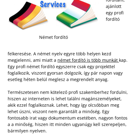
ajánlott
egy profi
fordító
Német fordító
felkeresése. A német nyelv egyre több helyen kezd
megjelenni, ami miatt a
német fordító is több munkát
kap.
Egy profi német fordító egyszerre csak egy projekttel
foglalkozik, viszont gyorsan dolgozik, így pár napon vagy
esetleg héten belül meglesz a megrendelt anyag.
Természetesen nem kötelező profi szakemberhez fordulni,
hiszen az interneten is lehet találni magánszemélyeket,
akik ezzel foglalkoznak. Lehet, hogy így olcsóbban meg
lehet úszni, viszont nem garantált a minőség. Egy
fontosabb irat vagy dokumentum esetében, nagyon fontos
a a minőség, hiszen itt minden ugyanúgy kell szerepeljen,
bármilyen nyelven.