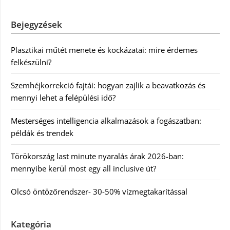
Bejegyzések
Plasztikai műtét menete és kockázatai: mire érdemes
felkészülni?
Szemhéjkorrekció fajtái: hogyan zajlik a beavatkozás és
mennyi lehet a felépülési idő?
Mesterséges intelligencia alkalmazások a fogászatban:
példák és trendek
Törökország last minute nyaralás árak 2026-ban:
mennyibe kerül most egy all inclusive út?
Olcsó öntözőrendszer- 30-50% vízmegtakarítással
Kategória