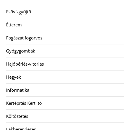
Esővízgyűjtő
Étterem
Fogászat fogorvos
Gyógygombák
Hajóbérlés-vitorlás
Hegyek
Informatika
Kertépítés Kerti tó
Költöztetés
Lakberendezés