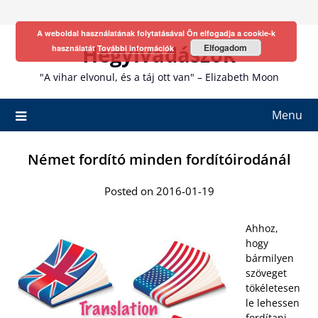
Skip
to
A weboldal használatának folytatásával Ön elfogadja a cookie-k
content
Hegyivadászok
Elfogadom
használatát
További információk
"A vihar elvonul, és a táj ott van" – Elizabeth Moon
Menu
Német fordító minden fordítóirodánál
Posted on 2016-01-19
Ahhoz,
hogy
bármilyen
szöveget
tökéletesen
le lehessen
fordítani,