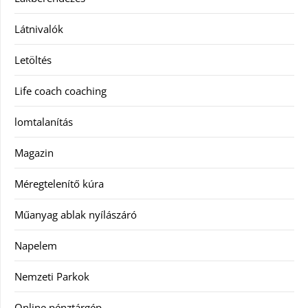
Látnivalók
Letöltés
Life coach coaching
lomtalanítás
Magazin
Méregtelenítő kúra
Műanyag ablak nyílászáró
Napelem
Nemzeti Parkok
Online pénztárgép