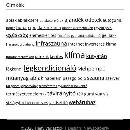
Címkék
ajándék ötletek
ablak
ablakcsere
autógumi
ablakcsere árak
bútor
cipő
daikin klíma
bojler
diabetikus termékek
Egyedi póló
egészség
elemeskerites
gél lakk
Fordítás
gyulladáscsökkentő
infraszauna
internet
inverteres klíma
Használt ultrahang
klíma
kutyatáp
játékok
kerítés
Iphone tartozékok
légkondicionáló
Méhpempő
légkondi
műanyag ablak
szauna
napelem
pezsgő
póló
szerver
targonca jogosítvány
természetes gyulladáscsökkentő
távirányító
természetvédelem
téli gumi
víz
tv
VoIP
webáruház
vízlágyító berendezés
víztisztító
©2026 Hegyivadászok
| Design:
Newspaperly