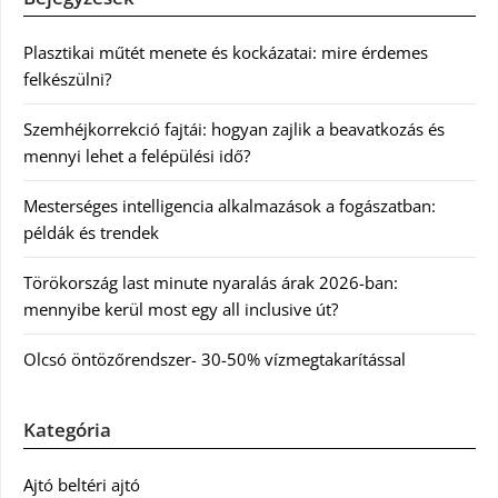
Plasztikai műtét menete és kockázatai: mire érdemes
felkészülni?
Szemhéjkorrekció fajtái: hogyan zajlik a beavatkozás és
mennyi lehet a felépülési idő?
Mesterséges intelligencia alkalmazások a fogászatban:
példák és trendek
Törökország last minute nyaralás árak 2026-ban:
mennyibe kerül most egy all inclusive út?
Olcsó öntözőrendszer- 30-50% vízmegtakarítással
Kategória
Ajtó beltéri ajtó