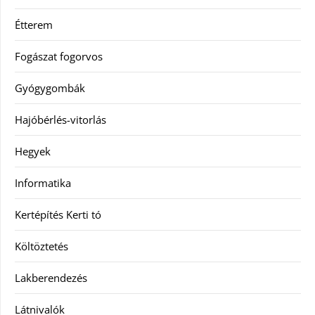
Étterem
Fogászat fogorvos
Gyógygombák
Hajóbérlés-vitorlás
Hegyek
Informatika
Kertépítés Kerti tó
Költöztetés
Lakberendezés
Látnivalók