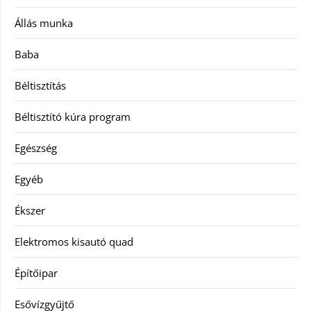
Állás munka
Baba
Béltisztítás
Béltisztító kúra program
Egészség
Egyéb
Ékszer
Elektromos kisautó quad
Építőipar
Esővízgyűjtő