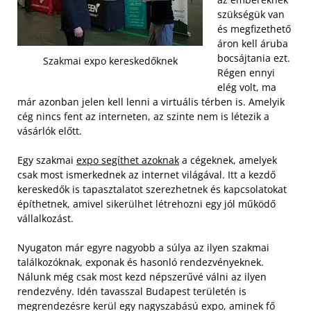
szükségük van
és megfizethető
áron kell áruba
bocsájtania ezt.
Szakmai expo kereskedőknek
Régen ennyi
elég volt, ma
már azonban jelen kell lenni a virtuális térben is. Amelyik
cég nincs fent az interneten, az szinte nem is létezik a
vásárlók előtt.
Egy szakmai
expo segíthet azoknak
a cégeknek, amelyek
csak most ismerkednek az internet világával. Itt a kezdő
kereskedők is tapasztalatot szerezhetnek és kapcsolatokat
építhetnek, amivel sikerülhet létrehozni egy jól működő
vállalkozást.
Nyugaton már egyre nagyobb a súlya az ilyen szakmai
találkozóknak, exponak és hasonló rendezvényeknek.
Nálunk még csak most kezd népszerűvé válni az ilyen
rendezvény. Idén tavasszal Budapest területén is
megrendezésre kerül egy nagyszabású expo, aminek fő