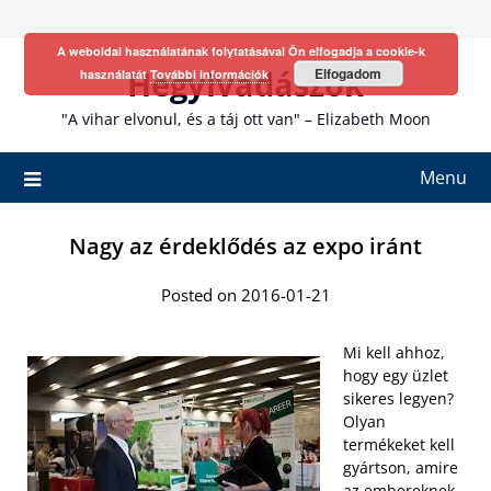
Skip
to
A weboldal használatának folytatásával Ön elfogadja a cookie-k
content
Hegyivadászok
Elfogadom
használatát
További információk
"A vihar elvonul, és a táj ott van" – Elizabeth Moon
Menu
Nagy az érdeklődés az expo iránt
Posted on 2016-01-21
Mi kell ahhoz,
hogy egy üzlet
sikeres legyen?
Olyan
termékeket kell
gyártson, amire
az embereknek