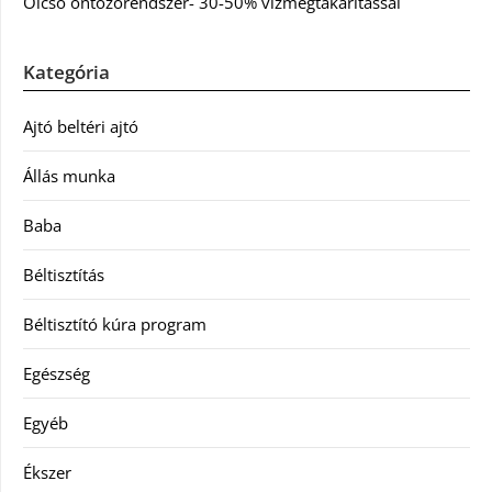
Olcsó öntözőrendszer- 30-50% vízmegtakarítással
Kategória
Ajtó beltéri ajtó
Állás munka
Baba
Béltisztítás
Béltisztító kúra program
Egészség
Egyéb
Ékszer