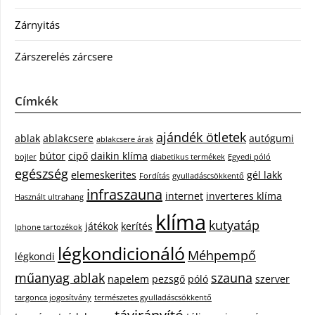
Zárnyitás
Zárszerelés zárcsere
Címkék
ajándék ötletek
ablak
ablakcsere
autógumi
ablakcsere árak
bútor
cipő
daikin klíma
bojler
diabetikus termékek
Egyedi póló
egészség
elemeskerites
gél lakk
Fordítás
gyulladáscsökkentő
infraszauna
internet
inverteres klíma
Használt ultrahang
klíma
kutyatáp
játékok
kerítés
Iphone tartozékok
légkondicionáló
Méhpempő
légkondi
műanyag ablak
szauna
napelem
pezsgő
póló
szerver
targonca jogosítvány
természetes gyulladáscsökkentő