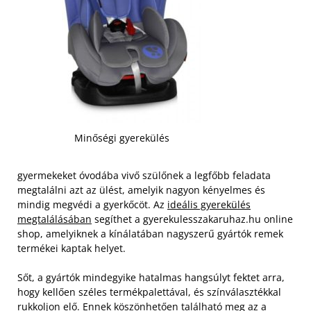
Minőségi gyerekülés
gyermekeket óvodába vivő szülőnek a legfőbb feladata
megtalálni azt az ülést, amelyik nagyon kényelmes és
mindig megvédi a gyerkőcöt. Az
ideális gyerekülés
megtalálásában
segíthet a gyerekulesszakaruhaz.hu online
shop, amelyiknek a kínálatában nagyszerű gyártók remek
termékei kaptak helyet.
Sőt, a gyártók mindegyike hatalmas hangsúlyt fektet arra,
hogy kellően széles termékpalettával, és színválasztékkal
rukkoljon elő. Ennek köszönhetően található meg az a