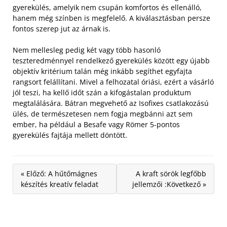
gyerekülés, amelyik nem csupán komfortos és ellenálló,
hanem még színben is megfelelő. A kiválasztásban persze
fontos szerep jut az árnak is.
Nem mellesleg pedig két vagy több hasonló
teszteredménnyel rendelkező gyerekülés között egy újabb
objektív kritérium talán még inkább segíthet egyfajta
rangsort felállítani. Mivel a felhozatal óriási, ezért a vásárló
jól teszi, ha kellő időt szán a kifogástalan produktum
megtalálására. Bátran megvehető az Isofixes csatlakozású
ülés, de természetesen nem fogja megbánni azt sem
ember, ha például a Besafe vagy Römer 5-pontos
gyerekülés fajtája mellett döntött.
« Előző: A hűtőmágnes
A kraft sörök legfőbb
készítés kreatív feladat
jellemzői :Következő »