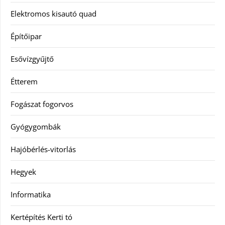
Elektromos kisautó quad
Építőipar
Esővízgyűjtő
Étterem
Fogászat fogorvos
Gyógygombák
Hajóbérlés-vitorlás
Hegyek
Informatika
Kertépítés Kerti tó