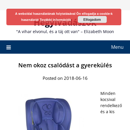
Skip
to
A weboldal használatának folytatásával Ön elfogadja a cookie-k
content
Hegyivadászok
Elfogadom
használatát
További információk
"A vihar elvonul, és a táj ott van" – Elizabeth Moon
Menu
Nem okoz csalódást a gyerekülés
Posted on 2018-06-16
Minden
kocsival
rendelkező
és a kis