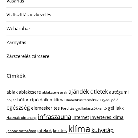
Vásárlás
Víztisztítás vízkezelés
Webáruház
Zárnyitás
Zárszerelés zárcsere
Címkék
ajándék ötletek
ablak
ablakcsere
autógumi
ablakcsere árak
bútor
cipő
daikin klíma
bojler
diabetikus termékek
Egyedi póló
egészség
elemeskerites
gél lakk
Fordítás
gyulladáscsökkentő
infraszauna
internet
inverteres klíma
Használt ultrahang
klíma
kutyatáp
játékok
kerítés
Iphone tartozékok