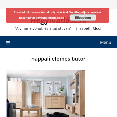
Skip
to
A weboldal használatának folytatásával Ön elfogadja a cookie-k
content
Hegyivadászok
Elfogadom
használatát
További információk
"A vihar elvonul, és a táj ott van" – Elizabeth Moon
Menu
nappali elemes butor