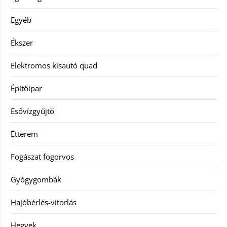
Egyéb
Ékszer
Elektromos kisautó quad
Építőipar
Esővízgyűjtő
Étterem
Fogászat fogorvos
Gyógygombák
Hajóbérlés-vitorlás
Hegyek