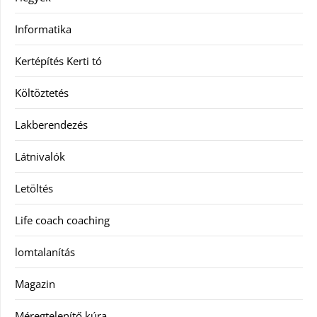
Informatika
Kertépítés Kerti tó
Költöztetés
Lakberendezés
Látnivalók
Letöltés
Life coach coaching
lomtalanítás
Magazin
Méregtelenítő kúra