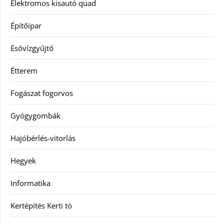
Elektromos kisautó quad
Építőipar
Esővízgyűjtő
Étterem
Fogászat fogorvos
Gyógygombák
Hajóbérlés-vitorlás
Hegyek
Informatika
Kertépítés Kerti tó