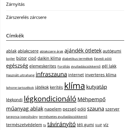
Zárnyitás
Zárszerelés zárcsere
Címkék
ajándék ötletek
ablak
ablakcsere
autógumi
ablakcsere árak
bútor
cipő
daikin klíma
bojler
diabetikus termékek
Egyedi póló
egészség
elemeskerites
gél lakk
Fordítás
gyulladáscsökkentő
infraszauna
internet
inverteres klíma
Használt ultrahang
klíma
kutyatáp
játékok
kerítés
Iphone tartozékok
légkondicionáló
Méhpempő
légkondi
műanyag ablak
szauna
napelem
pezsgő
póló
szerver
targonca jogosítvány
természetes gyulladáscsökkentő
távirányító
természetvédelem
téli gumi
víz
tv
VoIP