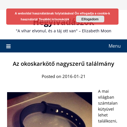
Skip
to
A weboldal használatának folytatásával Ön elfogadja a cookie-k
content
Hegyivadászok
Elfogadom
használatát
További információk
"A vihar elvonul, és a táj ott van" – Elizabeth Moon
Menu
Az okoskarkötő nagyszerű találmány
Posted on 2016-01-21
A mai
világban
számtalan
kütyüvel
lehet
találkozni,