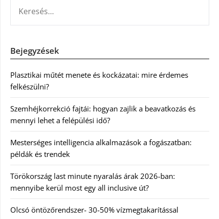
KERESÉS:
Bejegyzések
Plasztikai műtét menete és kockázatai: mire érdemes
felkészülni?
Szemhéjkorrekció fajtái: hogyan zajlik a beavatkozás és
mennyi lehet a felépülési idő?
Mesterséges intelligencia alkalmazások a fogászatban:
példák és trendek
Törökország last minute nyaralás árak 2026-ban:
mennyibe kerül most egy all inclusive út?
Olcsó öntözőrendszer- 30-50% vízmegtakarítással