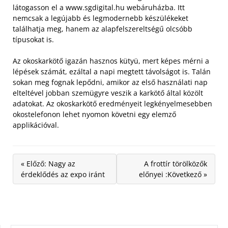
látogasson el a www.sgdigital.hu webáruházba. Itt
nemcsak a legújabb és legmodernebb készülékeket
találhatja meg, hanem az alapfelszereltségű olcsóbb
típusokat is.
Az okoskarkötő igazán hasznos kütyü, mert képes mérni a
lépések számát, ezáltal a napi megtett távolságot is. Talán
sokan meg fognak lepődni, amikor az első használati nap
elteltével jobban szemügyre veszik a karkötő által közölt
adatokat. Az okoskarkötő eredményeit legkényelmesebben
okostelefonon lehet nyomon követni egy elemző
applikációval.
« Előző: Nagy az
A frottír törölközők
érdeklődés az expo iránt
előnyei :Következő »