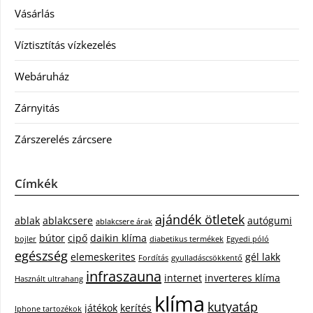
Vásárlás
Víztisztítás vízkezelés
Webáruház
Zárnyitás
Zárszerelés zárcsere
Címkék
ajándék ötletek
ablak
ablakcsere
autógumi
ablakcsere árak
bútor
cipő
daikin klíma
bojler
diabetikus termékek
Egyedi póló
egészség
elemeskerites
gél lakk
Fordítás
gyulladáscsökkentő
infraszauna
internet
inverteres klíma
Használt ultrahang
klíma
kutyatáp
játékok
kerítés
Iphone tartozékok