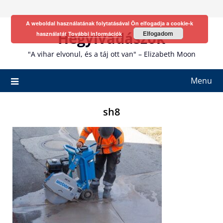
Skip
to
A weboldal használatának folytatásával Ön elfogadja a cookie-k
content
Hegyivadászok
Elfogadom
használatát
További információk
"A vihar elvonul, és a táj ott van" – Elizabeth Moon
Menu
sh8