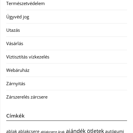
Természetvédelem
Ügyvéd jog
Utazás
Vásárlás
Víztisztítás vízkezelés
Webáruház
Zárnyitás
Zárszerelés zárcsere
Címkék
ajándék ötletek
ablak
ablakcsere
autógumi
ablakcsere árak