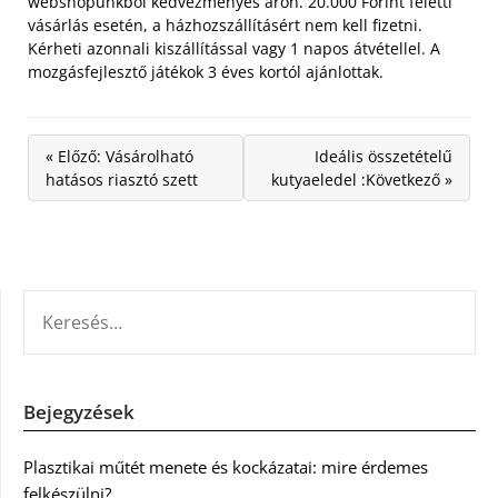
webshopunkból kedvezményes áron. 20.000 Forint feletti
vásárlás esetén, a házhozszállításért nem kell fizetni.
Kérheti azonnali kiszállítással vagy 1 napos átvétellel. A
mozgásfejlesztő játékok 3 éves kortól ajánlottak.
« Előző: Vásárolható
Ideális összetételű
hatásos riasztó szett
kutyaeledel :Következő »
KERESÉS:
Bejegyzések
Plasztikai műtét menete és kockázatai: mire érdemes
felkészülni?