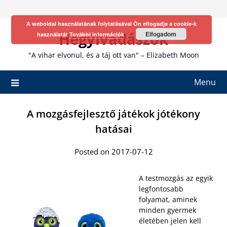
Skip
to
A weboldal használatának folytatásával Ön elfogadja a cookie-k
content
Hegyivadászok
Elfogadom
használatát
További információk
"A vihar elvonul, és a táj ott van" – Elizabeth Moon
Menu
A mozgásfejlesztő játékok jótékony
hatásai
Posted on 2017-07-12
A testmozgás az egyik
legfontosabb
folyamat, aminek
minden gyermek
életében jelen kell