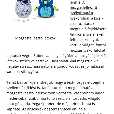
lennie. A
mozgásfejlesztő
játékok hatást
gyakorolnak
a kicsik
csontozatának
megfelelő fejlődésére.
Amikor a gyermekek
Mozgásfejlesztő játékok
felfedezik maguk
körül a világot, fontos
mozgásgyakorlatokat
hajtanak végre. Ebben van segítségükre a mozgásfejlesztő
játékok széles választéka. Használatukkal megszűnik a
negatív stressz, ami gátolja a gondolkodást és jó hatással
van a kicsik agyára.
Tehát bátran kijelenthetjük, hogy a testmozgás elősegíti a
szellemi fejlődést is. Kínálatunkban megtalálható a
mozgásfejlesztő játékok több változata. Vásárolható labda
medencébe, vízibomba töltő szett, vízi torpedó, világító
pattogó labda, Yoga Spinner, de még színes hinta is
kapható. Az árucikkek beszerezhetőek online a