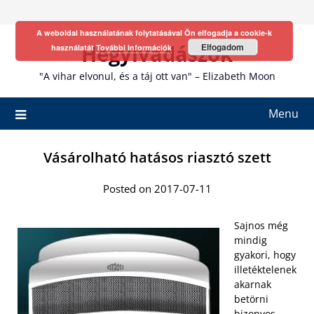
Skip
to
A weboldal használatának folytatásával Ön elfogadja a cookie-k
content
Hegyivadászok
Elfogadom
használatát
További információk
"A vihar elvonul, és a táj ott van" – Elizabeth Moon
Menu
Vásárolható hatásos riasztó szett
Posted on 2017-07-11
Sajnos még
mindig
gyakori, hogy
illetéktelenek
akarnak
betörni
bizonyos