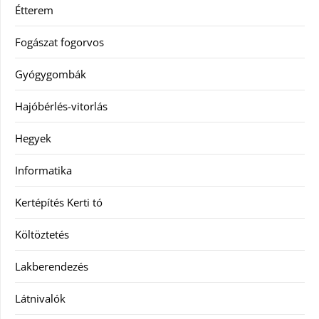
Étterem
Fogászat fogorvos
Gyógygombák
Hajóbérlés-vitorlás
Hegyek
Informatika
Kertépítés Kerti tó
Költöztetés
Lakberendezés
Látnivalók