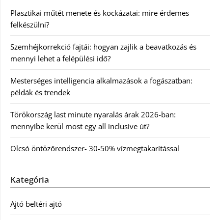
Plasztikai műtét menete és kockázatai: mire érdemes
felkészülni?
Szemhéjkorrekció fajtái: hogyan zajlik a beavatkozás és
mennyi lehet a felépülési idő?
Mesterséges intelligencia alkalmazások a fogászatban:
példák és trendek
Törökország last minute nyaralás árak 2026-ban:
mennyibe kerül most egy all inclusive út?
Olcsó öntözőrendszer- 30-50% vízmegtakarítással
Kategória
Ajtó beltéri ajtó