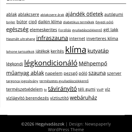
ajándék ötletek
ablak
ablakcsere
autógumi
ablakcsere árak
bútor
cipő
daikin klíma
bojler
diabetikus termékek
Egyedi póló
egészség
elemeskerites
gél lakk
Fordítás
gyulladáscsökkentő
infraszauna
internet
inverteres klíma
Használt ultrahang
klíma
kutyatáp
játékok
kerítés
Iphone tartozékok
légkondicionáló
Méhpempő
légkondi
műanyag ablak
szauna
napelem
pezsgő
póló
szerver
targonca jogosítvány
természetes gyulladáscsökkentő
távirányító
természetvédelem
téli gumi
víz
tv
VoIP
webáruház
vízlágyító berendezés
víztisztító
©2026 Hegyivadászok
| Design:
Newspaperly
WordPress Theme