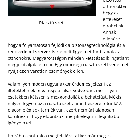
otthonokba,
hogy az
értékeket
Riasztó szett
elrabolják.
Annak
ellenére,
hogy a folyamatosan fejlődik a biztonságtechnológia és a
rendvédelmi szervek is kiemelt figyelmet fordítanak az
otthonokra, Magyarországon minden kétszázadik ingatlant
megpróbálják feltörni. Egy minőségi
riasztó szett védelmet
nyújt
ezen váratlan események ellen.
Valamilyen módon ugyanakkor érdemes jelezni az
illetéktelenek felé, hogy a lakás védve van, mert ilyen
esetekben kétszer is meggondolják a behatolást. Mégis
milyen legyen az a riasztó szett, amit beszereltetünk? A
piacon elég sok termék van, ezért nem árt alaposan
körülnézni, hogy eldöntsük, melyik elégíti ki leginkább
igényeinket.
Ha rábukkantunk a megfelelőre, akkor már meg is