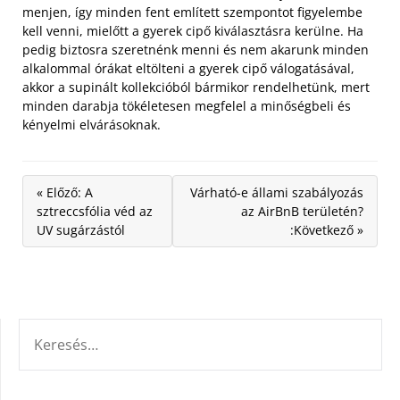
menjen, így minden fent említett szempontot figyelembe
kell venni, mielőtt a gyerek cipő kiválasztásra kerülne. Ha
pedig biztosra szeretnénk menni és nem akarunk minden
alkalommal órákat eltölteni a gyerek cipő válogatásával,
akkor a supinált kollekcióból bármikor rendelhetünk, mert
minden darabja tökéletesen megfelel a minőségbeli és
kényelmi elvárásoknak.
« Előző: A
Várható-e állami szabályozás
sztreccsfólia véd az
az AirBnB területén?
UV sugárzástól
:Következő »
KERESÉS: