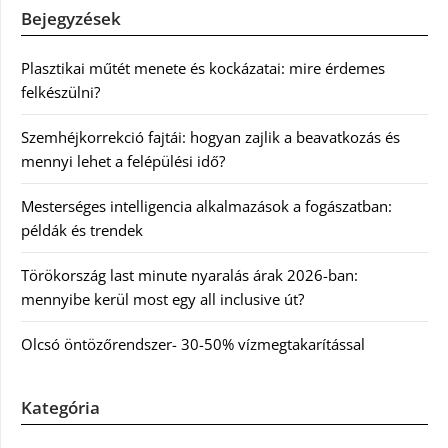
Bejegyzések
Plasztikai műtét menete és kockázatai: mire érdemes
felkészülni?
Szemhéjkorrekció fajtái: hogyan zajlik a beavatkozás és
mennyi lehet a felépülési idő?
Mesterséges intelligencia alkalmazások a fogászatban:
példák és trendek
Törökország last minute nyaralás árak 2026-ban:
mennyibe kerül most egy all inclusive út?
Olcsó öntözőrendszer- 30-50% vízmegtakarítással
Kategória