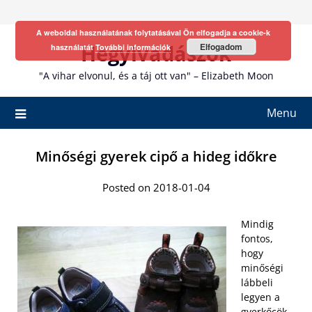
Skip
to
A weboldal használatának folytatásával Ön elfogadja a cookie-k
content
Hegyivadászok
Elfogadom
használatát
További információk
"A vihar elvonul, és a táj ott van" – Elizabeth Moon
Menu
Minőségi gyerek cipő a hideg időkre
Posted on 2018-01-04
Mindig
fontos,
hogy
minőségi
lábbeli
legyen a
gyerkőcök