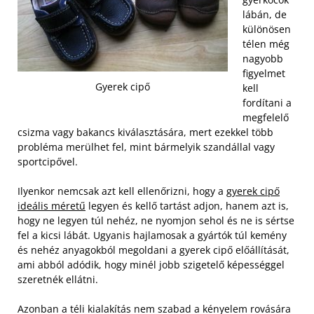
lábán, de
különösen
télen még
nagyobb
figyelmet
Gyerek cipő
kell
fordítani a
megfelelő
csizma vagy bakancs kiválasztására, mert ezekkel több
probléma merülhet fel, mint bármelyik szandállal vagy
sportcipővel.
Ilyenkor nemcsak azt kell ellenőrizni, hogy a
gyerek cipő
ideális méretű
legyen és kellő tartást adjon, hanem azt is,
hogy ne legyen túl nehéz, ne nyomjon sehol és ne is sértse
fel a kicsi lábát. Ugyanis hajlamosak a gyártók túl kemény
és nehéz anyagokból megoldani a gyerek cipő előállítását,
ami abból adódik, hogy minél jobb szigetelő képességgel
szeretnék ellátni.
Azonban a téli kialakítás nem szabad a kényelem rovására