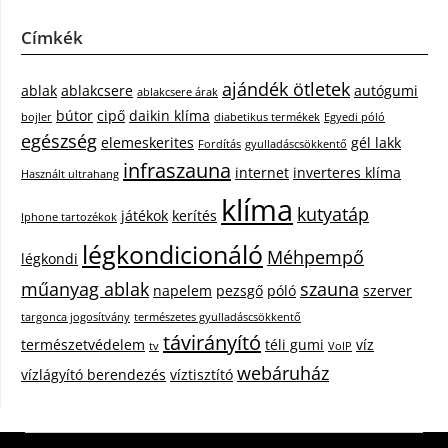
Címkék
ajándék ötletek
ablak
ablakcsere
autógumi
ablakcsere árak
bútor
cipő
daikin klíma
bojler
diabetikus termékek
Egyedi póló
egészség
elemeskerites
gél lakk
Fordítás
gyulladáscsökkentő
infraszauna
internet
inverteres klíma
Használt ultrahang
klíma
kutyatáp
játékok
kerítés
Iphone tartozékok
légkondicionáló
Méhpempő
légkondi
műanyag ablak
szauna
napelem
pezsgő
póló
szerver
targonca jogosítvány
természetes gyulladáscsökkentő
távirányító
természetvédelem
téli gumi
víz
tv
VoIP
webáruház
vízlágyító berendezés
víztisztító