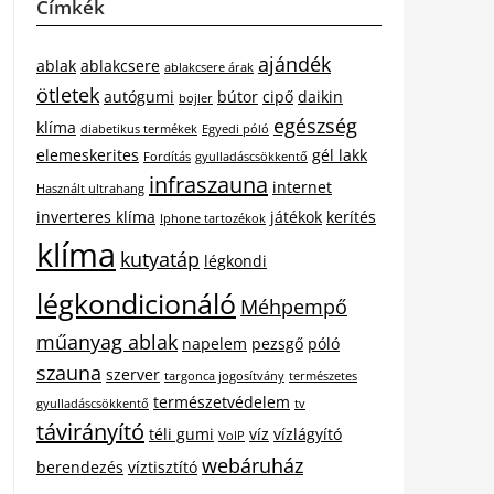
Címkék
ajándék
ablak
ablakcsere
ablakcsere árak
ötletek
autógumi
bútor
cipő
daikin
bojler
egészség
klíma
diabetikus termékek
Egyedi póló
elemeskerites
gél lakk
Fordítás
gyulladáscsökkentő
infraszauna
internet
Használt ultrahang
inverteres klíma
játékok
kerítés
Iphone tartozékok
klíma
kutyatáp
légkondi
légkondicionáló
Méhpempő
műanyag ablak
napelem
pezsgő
póló
szauna
szerver
targonca jogosítvány
természetes
természetvédelem
gyulladáscsökkentő
tv
távirányító
téli gumi
víz
vízlágyító
VoIP
webáruház
berendezés
víztisztító