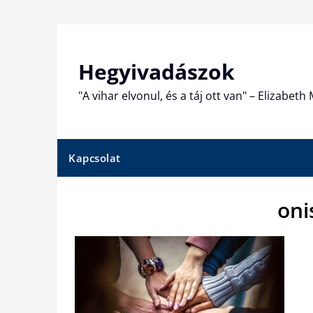
Skip
to
content
Hegyivadászok
"A vihar elvonul, és a táj ott van" – Elizabet
Kapcsolat
oni