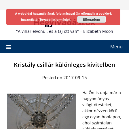
Skip
to
A weboldal használatának folytatásával Ön elfogadja a cookie-k
content
Hegyivadászok
Elfogadom
használatát
További információk
"A vihar elvonul, és a táj ott van" – Elizabeth Moon
Menu
Kristály csillár különleges kivitelben
Posted on 2017-09-15
Ha Ön is unja már a
hagyományos
világítótesteket,
akkor nézzen körül
egy olyan honlapon,
ahol számtalan
különlegességet