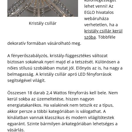
lehet venni! Az
EGLO hivatalos
webáruháza
Kristály csillár
verhetetlen, ha a
kristály csillár kerül
szóba
. Többféle
dekoratív formában vásárolható meg.
A fényerőszabályzós, kristály-függesztékes változat
biztosan sokaknak nyeri majd el a tetszését. Különösen a
nőies stílusú szobákban mutat jól. Előnyös az is, ha nagy a
belmagasság. A kristály csillár apró LED fényforrások
segítségével világít.
Összesen 18 darab 2,4 Wattos fényforrás kell bele. Nem
kerül sokba az üzemeltetése, hiszen nagyon
energiatakarékos. Ha valakinek nem tetszik ez a típus,
akkor persze a többi kategóriában is válogathat. A
kínálatban vannak klasszikus és modern világítótestek
egyaránt. Szinte bármilyen árkategóriában lehetséges a
vásárlás.