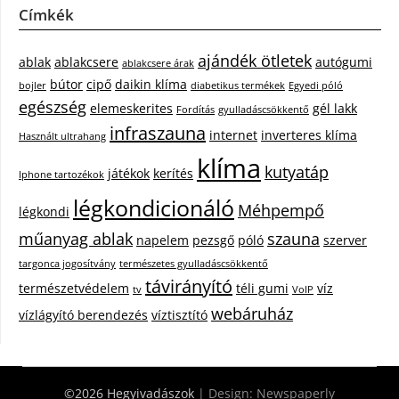
Címkék
ajándék ötletek
ablak
ablakcsere
autógumi
ablakcsere árak
bútor
cipő
daikin klíma
bojler
diabetikus termékek
Egyedi póló
egészség
elemeskerites
gél lakk
Fordítás
gyulladáscsökkentő
infraszauna
internet
inverteres klíma
Használt ultrahang
klíma
kutyatáp
játékok
kerítés
Iphone tartozékok
légkondicionáló
Méhpempő
légkondi
műanyag ablak
szauna
napelem
pezsgő
póló
szerver
targonca jogosítvány
természetes gyulladáscsökkentő
távirányító
természetvédelem
téli gumi
víz
tv
VoIP
webáruház
vízlágyító berendezés
víztisztító
©2026 Hegyivadászok
| Design:
Newspaperly