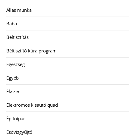
Állás munka
Baba
Béltisztítás
Béltisztító kúra program
Egészség
Egyéb
Ékszer
Elektromos kisautó quad
Építőipar
Esővízgyűjtő