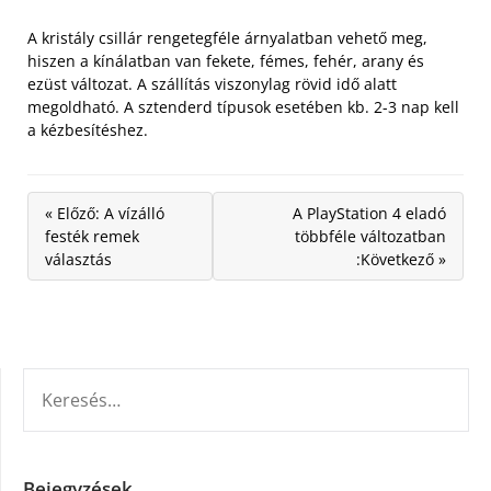
A kristály csillár rengetegféle árnyalatban vehető meg,
hiszen a kínálatban van fekete, fémes, fehér, arany és
ezüst változat. A szállítás viszonylag rövid idő alatt
megoldható. A sztenderd típusok esetében kb. 2-3 nap kell
a kézbesítéshez.
« Előző: A vízálló
A PlayStation 4 eladó
festék remek
többféle változatban
választás
:Következő »
KERESÉS:
Bejegyzések