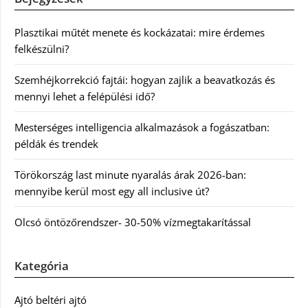
Plasztikai műtét menete és kockázatai: mire érdemes
felkészülni?
Szemhéjkorrekció fajtái: hogyan zajlik a beavatkozás és
mennyi lehet a felépülési idő?
Mesterséges intelligencia alkalmazások a fogászatban:
példák és trendek
Törökország last minute nyaralás árak 2026-ban:
mennyibe kerül most egy all inclusive út?
Olcsó öntözőrendszer- 30-50% vízmegtakarítással
Kategória
Ajtó beltéri ajtó