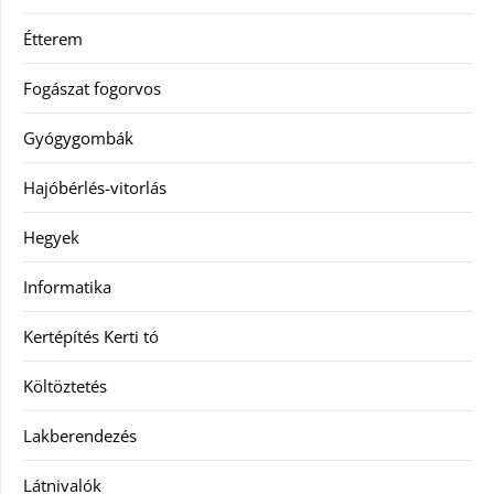
Étterem
Fogászat fogorvos
Gyógygombák
Hajóbérlés-vitorlás
Hegyek
Informatika
Kertépítés Kerti tó
Költöztetés
Lakberendezés
Látnivalók