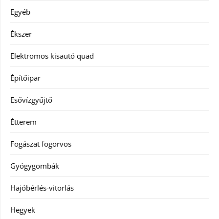
Egyéb
Ékszer
Elektromos kisautó quad
Építőipar
Esővízgyűjtő
Étterem
Fogászat fogorvos
Gyógygombák
Hajóbérlés-vitorlás
Hegyek