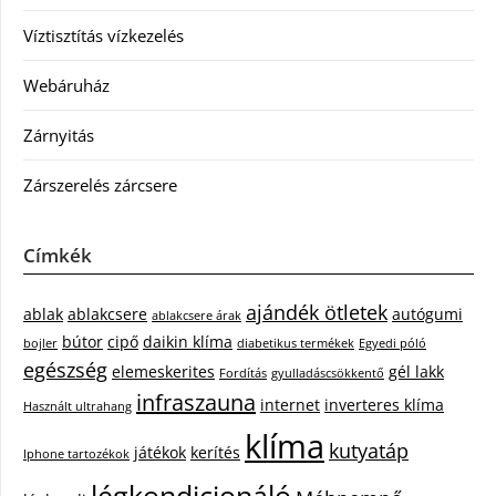
Víztisztítás vízkezelés
Webáruház
Zárnyitás
Zárszerelés zárcsere
Címkék
ajándék ötletek
ablak
ablakcsere
autógumi
ablakcsere árak
bútor
cipő
daikin klíma
bojler
diabetikus termékek
Egyedi póló
egészség
elemeskerites
gél lakk
Fordítás
gyulladáscsökkentő
infraszauna
internet
inverteres klíma
Használt ultrahang
klíma
kutyatáp
játékok
kerítés
Iphone tartozékok
légkondicionáló