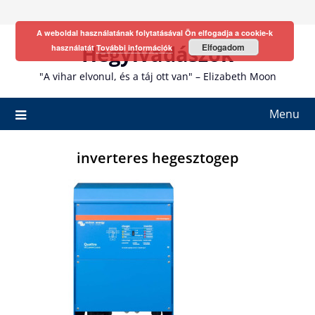
Skip
to
A weboldal használatának folytatásával Ön elfogadja a cookie-k
content
Hegyivadászok
Elfogadom
használatát
További információk
"A vihar elvonul, és a táj ott van" – Elizabeth Moon
Menu
inverteres hegesztogep