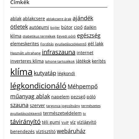
Címkék
ajándék
ablak
ablakcsere
ablakcsere árak
ötletek
autógumi
bútor
cipő
daikin
bojler
egészség
klíma
diabetikus termékek
Egyedi póló
elemeskerites
gél lakk
Fordítás
gyulladáscsökkentő
infraszauna
internet
Használt ultrahang
inverteres klíma
játékok
kerítés
Iphone tartozékok
klíma
kutyatáp
légkondi
légkondicionáló
Méhpempő
műanyag ablak
napelem
pezsgő
póló
szauna
szerver
targonca jogosítvány
természetes
természetvédelem
gyulladáscsökkentő
tv
távirányító
téli gumi
víz
vízlágyító
VoIP
webáruház
berendezés
víztisztító