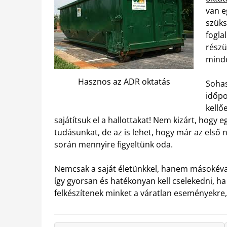
van e
szüks
fogla
részü
mind
Hasznos az ADR oktatás
Sohas
időpo
kellő
sajátítsuk el a hallottakat! Nem kizárt, hogy 
tudásunkat, de az is lehet, hogy már az első 
során mennyire figyeltünk oda.
Nemcsak a saját életünkkel, hanem másokéval 
így gyorsan és hatékonyan kell cselekedni, ha
felkészítenek minket a váratlan eseményekre,