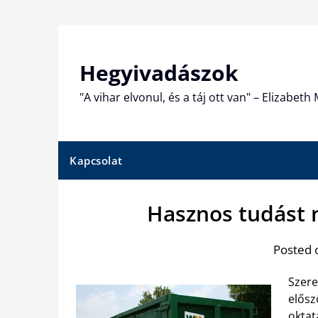
Skip
to
content
Hegyivadászok
"A vihar elvonul, és a táj ott van" – Elizabet
Kapcsolat
Hasznos tudást 
Posted 
Szere
elősz
oktat