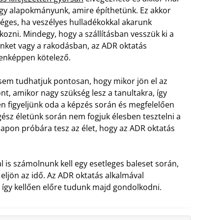
gy alapokmányunk, amire építhetünk. Ez akkor
éges, ha veszélyes hulladékokkal akarunk
lkozni. Mindegy, hogy a szállításban vesszük ki a
nket vagy a rakodásban, az ADR oktatás
enképpen kötelező.
em tudhatjuk pontosan, hogy mikor jön el az
nt, amikor nagy szükség lesz a tanultakra, így
en figyeljünk oda a képzés során és megfelelően
egész életünk során nem fogjuk élesben tesztelni a
napon próbára tesz az élet, hogy az ADR oktatás
is számolnunk kell egy esetleges baleset során,
 eljön az idő. Az ADR oktatás alkalmával
 így kellően előre tudunk majd gondolkodni.