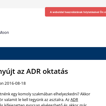
A weboldal használatának folytatásával Ön e
h Moon
nyújt az ADR oktatás
on 2016-08-18
tnénk egy komoly szakmában elhelyezkedni? Akkor
ör valamit le kell tegyünk az asztalra. Az
ADR
ás kifejezetten gyorsan
elvégezhető és akkor már