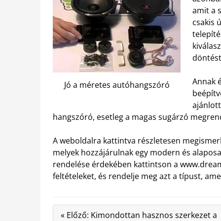
amit a 
csakis 
telepít
kiválas
döntést
Annak é
Jó a méretes autóhangszóró
beépítv
ajánlott
hangszóró, esetleg a magas sugárzó megren
A weboldalra kattintva részletesen megismerhe
melyek hozzájárulnak egy modern és alaposan
rendelése érdekében kattintson a www.dreamb
feltételeket, és rendelje meg azt a típust, am
« Előző: Kimondottan hasznos szerkezet a