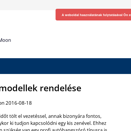
A weboldal használatának folytatásával Ön e
h Moon
modellek rendelése
on 2016-08-18
időt tölt el vezetéssel, annak bizonyára fontos,
ykor ki tudjon kapcsolódni egy kis zenével. Ehhez
n szükség van egy
profi autóhangszóró típusra
is,