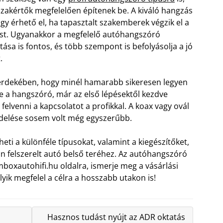
szakértők megfelelően építenek be. A kiváló hangzás
úgy érhető el, ha tapasztalt szakemberek végzik el a
ést. Ugyanakkor a megfelelő autóhangszóró
ztása is fontos, és több szempont is befolyásolja a jó
.
rdekében, hogy minél hamarabb sikeresen legyen
e a hangszóró, már az első lépésektől kezdve
 felvenni a kapcsolatot a profikkal. A koax vagy ovál
delése sosem volt még egyszerűbb.
ti a különféle típusokat, valamint a kiegészítőket,
 felszerelt autó belső teréhez. Az autóhangszóró
oxautohifi.hu oldalra, ismerje meg a vásárlási
elyik megfelel a célra a hosszabb utakon is!
Hasznos tudást nyújt az ADR oktatás