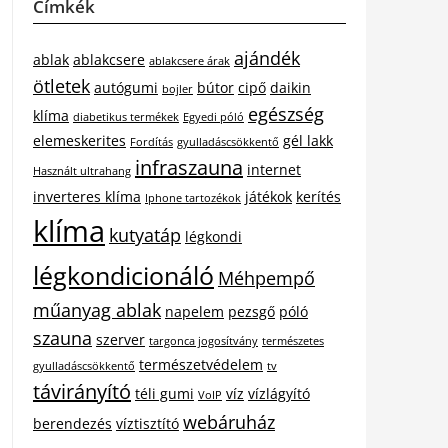
Címkék
ajándék
ablak
ablakcsere
ablakcsere árak
ötletek
autógumi
bútor
cipő
daikin
bojler
egészség
klíma
diabetikus termékek
Egyedi póló
elemeskerites
gél lakk
Fordítás
gyulladáscsökkentő
infraszauna
internet
Használt ultrahang
inverteres klíma
játékok
kerítés
Iphone tartozékok
klíma
kutyatáp
légkondi
légkondicionáló
Méhpempő
műanyag ablak
napelem
pezsgő
póló
szauna
szerver
targonca jogosítvány
természetes
természetvédelem
gyulladáscsökkentő
tv
távirányító
téli gumi
víz
vízlágyító
VoIP
webáruház
berendezés
víztisztító