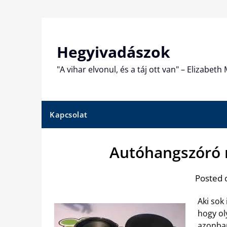
Skip
to
content
Hegyivadászok
"A vihar elvonul, és a táj ott van" – Elizabet
Kapcsolat
Autóhangszóró 
Posted 
Aki sok 
hogy ol
azonba