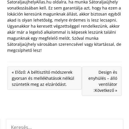
SatoraljaujhelyAllas.hu oldalra, ha munka Sátoraljaújhely
vonatkozásában kell. Ez sem garantálja azt, hogy ha ezen a
lokáción keresünk magunknak állást, akkor biztosan egyből
akad is olyan lehetőség, melyre érdemes is lesz lecsapni.
Ugyanakkor ha keresett végzettséggel rendelkezünk, akkor
akár már a legelső alkalommal is képesek leszünk találni
magunknak egy megfelelő melót. Szóval munka
Sátoraljaújhely városában szerencsével vagy kitartással, de
megcsíphető lesz!
« Előző: A béltisztító módszerek
Design és
gyorsan és mellékhatások nélkül
enyhülés – álló
szüntetik meg az elzáródást.
ventilátor
:Következő »
KERESÉS: