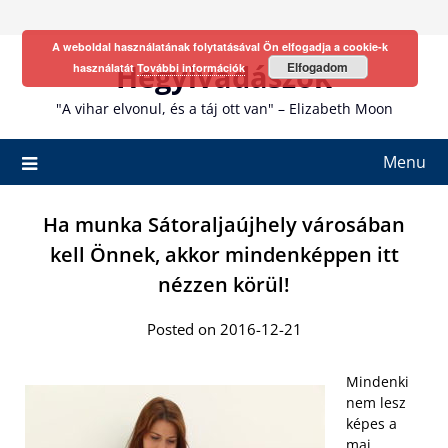
Skip
to
A weboldal használatának folytatásával Ön elfogadja a cookie-k
content
Hegyivadászok
Elfogadom
használatát
További információk
"A vihar elvonul, és a táj ott van" – Elizabeth Moon
Menu
Ha munka Sátoraljaújhely városában
kell Önnek, akkor mindenképpen itt
nézzen körül!
Posted on 2016-12-21
Mindenki
nem lesz
képes a
mai