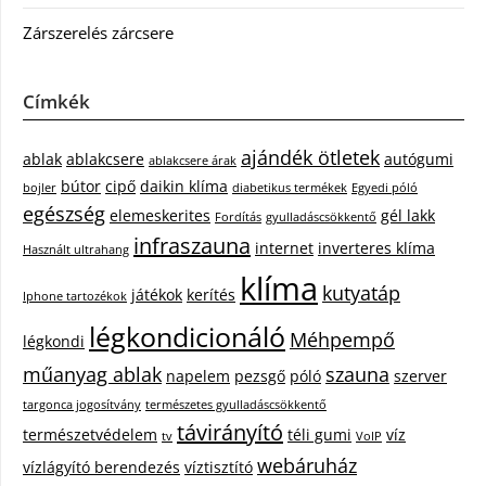
Zárszerelés zárcsere
Címkék
ajándék ötletek
ablak
ablakcsere
autógumi
ablakcsere árak
bútor
cipő
daikin klíma
bojler
diabetikus termékek
Egyedi póló
egészség
elemeskerites
gél lakk
Fordítás
gyulladáscsökkentő
infraszauna
internet
inverteres klíma
Használt ultrahang
klíma
kutyatáp
játékok
kerítés
Iphone tartozékok
légkondicionáló
Méhpempő
légkondi
műanyag ablak
szauna
napelem
pezsgő
póló
szerver
targonca jogosítvány
természetes gyulladáscsökkentő
távirányító
természetvédelem
téli gumi
víz
tv
VoIP
webáruház
vízlágyító berendezés
víztisztító