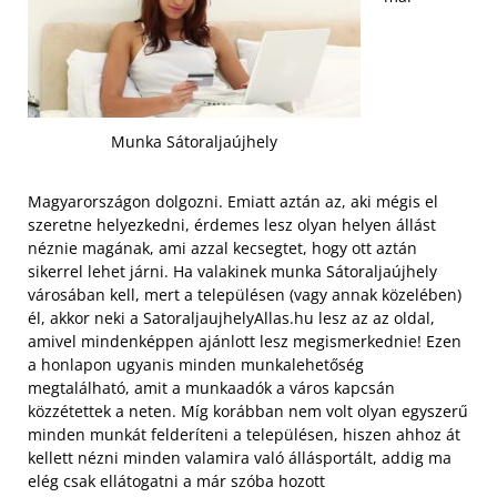
Munka Sátoraljaújhely
Magyarországon dolgozni. Emiatt aztán az, aki mégis el
szeretne helyezkedni, érdemes lesz olyan helyen állást
néznie magának, ami azzal kecsegtet, hogy ott aztán
sikerrel lehet járni. Ha valakinek munka Sátoraljaújhely
városában kell, mert a településen (vagy annak közelében)
él, akkor neki a SatoraljaujhelyAllas.hu lesz az az oldal,
amivel mindenképpen ajánlott lesz megismerkednie! Ezen
a honlapon ugyanis minden munkalehetőség
megtalálható, amit a munkaadók a város kapcsán
közzétettek a neten. Míg korábban nem volt olyan egyszerű
minden munkát felderíteni a településen, hiszen ahhoz át
kellett nézni minden valamira való állásportált,
addig ma
elég csak ellátogatni a már szóba hozott