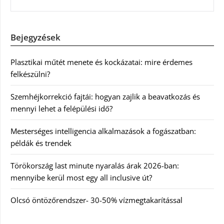
Bejegyzések
Plasztikai műtét menete és kockázatai: mire érdemes
felkészülni?
Szemhéjkorrekció fajtái: hogyan zajlik a beavatkozás és
mennyi lehet a felépülési idő?
Mesterséges intelligencia alkalmazások a fogászatban:
példák és trendek
Törökország last minute nyaralás árak 2026-ban:
mennyibe kerül most egy all inclusive út?
Olcsó öntözőrendszer- 30-50% vízmegtakarítással