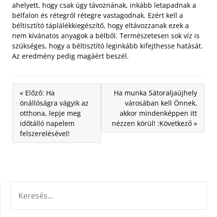
ahelyett, hogy csak úgy távoznának, inkább letapadnak a
bélfalon és rétegről rétegre vastagodnak. Ezért kell a
béltisztító táplálékkiegészítő, hogy eltávozzanak ezek a
nem kívánatos anyagok a bélből. Természetesen sok víz is
szükséges, hogy a béltisztító leginkább kifejthesse hatását.
Az eredmény pedig magáért beszél.
« Előző: Ha
Ha munka Sátoraljaújhely
önállóságra vágyik az
városában kell Önnek,
otthona, lepje meg
akkor mindenképpen itt
időtálló napelem
nézzen körül! :Következő »
felszerelésével!
KERESÉS: