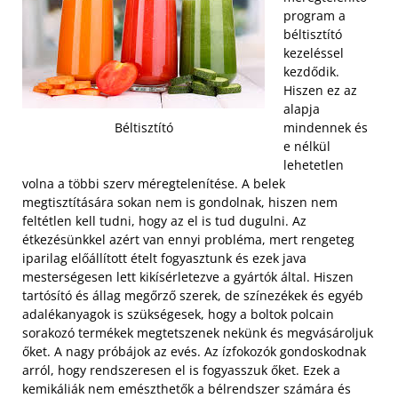
program a
béltisztító
kezeléssel
kezdődik.
Hiszen ez az
alapja
mindennek és
Béltisztító
e nélkül
lehetetlen
volna a többi szerv méregtelenítése. A belek
megtisztítására sokan nem is gondolnak, hiszen nem
feltétlen kell tudni, hogy az el is tud dugulni. Az
étkezésünkkel azért van ennyi probléma, mert rengeteg
iparilag előállított ételt fogyasztunk és ezek java
mesterségesen lett kikísérletezve a gyártók által. Hiszen
tartósító és állag megőrző szerek, de színezékek és egyéb
adalékanyagok is szükségesek, hogy a boltok polcain
sorakozó termékek megtetszenek nekünk és megvásároljuk
őket. A nagy próbájok az evés.
Az ízfokozók gondoskodnak
arról, hogy rendszeresen el is fogyasszuk őket. Ezek a
kemikáliák nem emészthetők a bélrendszer számára és