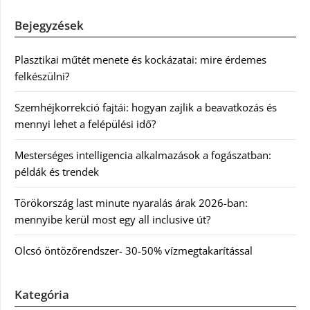
Bejegyzések
Plasztikai műtét menete és kockázatai: mire érdemes
felkészülni?
Szemhéjkorrekció fajtái: hogyan zajlik a beavatkozás és
mennyi lehet a felépülési idő?
Mesterséges intelligencia alkalmazások a fogászatban:
példák és trendek
Törökország last minute nyaralás árak 2026-ban:
mennyibe kerül most egy all inclusive út?
Olcsó öntözőrendszer- 30-50% vízmegtakarítással
Kategória