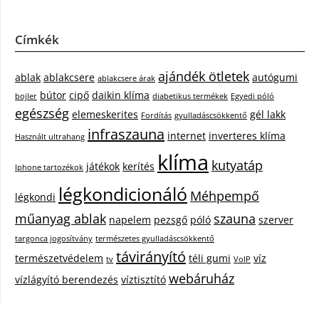
Címkék
ajándék ötletek
ablak
ablakcsere
autógumi
ablakcsere árak
bútor
cipő
daikin klíma
bojler
diabetikus termékek
Egyedi póló
egészség
elemeskerites
gél lakk
Fordítás
gyulladáscsökkentő
infraszauna
internet
inverteres klíma
Használt ultrahang
klíma
kutyatáp
játékok
kerítés
Iphone tartozékok
légkondicionáló
Méhpempő
légkondi
műanyag ablak
szauna
napelem
pezsgő
póló
szerver
targonca jogosítvány
természetes gyulladáscsökkentő
távirányító
természetvédelem
téli gumi
víz
tv
VoIP
webáruház
vízlágyító berendezés
víztisztító