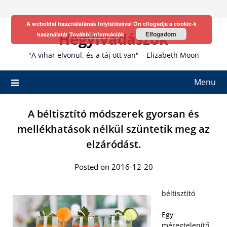
Skip
to
A weboldal használatának folytatásával Ön elfogadja a cookie-k
content
Hegyivadászok
Elfogadom
használatát
További információk
"A vihar elvonul, és a táj ott van" – Elizabeth Moon
Menu
A béltisztító módszerek gyorsan és
mellékhatások nélkül szüntetik meg az
elzáródást.
Posted on 2016-12-20
béltisztító
Egy
méregtelenítő