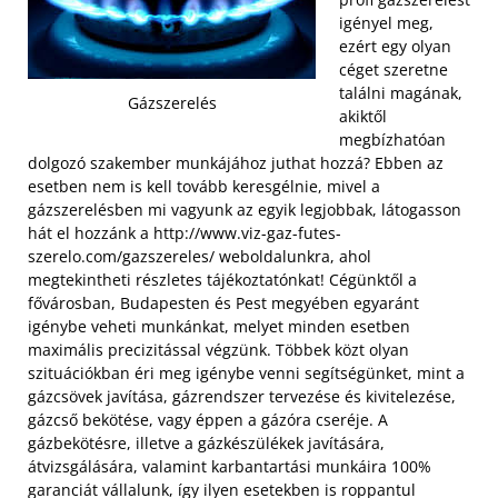
igényel meg,
ezért egy olyan
céget szeretne
találni magának,
Gázszerelés
akiktől
megbízhatóan
dolgozó szakember munkájához juthat hozzá? Ebben az
esetben nem is kell tovább keresgélnie, mivel a
gázszerelésben mi vagyunk az egyik legjobbak, látogasson
hát el hozzánk a http://www.viz-gaz-futes-
szerelo.com/gazszereles/ weboldalunkra, ahol
megtekintheti részletes tájékoztatónkat! Cégünktől a
fővárosban, Budapesten és Pest megyében egyaránt
igénybe veheti munkánkat, melyet minden esetben
maximális precizitással végzünk. Többek közt olyan
szituációkban éri meg igénybe venni segítségünket, mint a
gázcsövek javítása, gázrendszer tervezése és kivitelezése,
gázcső bekötése, vagy éppen a gázóra cseréje. A
gázbekötésre, illetve a gázkészülékek javítására,
átvizsgálására, valamint karbantartási munkáira 100%
garanciát vállalunk, így ilyen esetekben is roppantul