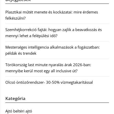
Plasztikai műtét menete és kockázatai: mire érdemes
felkészülni?
Szemhéjkorrekció fajtái: hogyan zajlik a beavatkozás és
mennyi lehet a felépülési idő?
Mesterséges intelligencia alkalmazások a fogászatban:
példák és trendek
Törökország last minute nyaralás árak 2026-ban:
mennyibe kerül most egy all inclusive út?
Olcsó öntözőrendszer- 30-50% vízmegtakarítással
Kategória
Ajtó beltéri ajtó