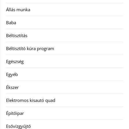
Állás munka
Baba
Béltisztítás
Béltisztító kúra program
Egészség
Egyéb
Ékszer
Elektromos kisautó quad
Építőipar
Esővízgyűjtő