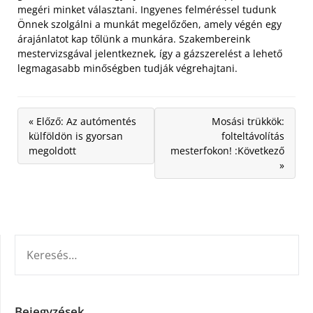
megéri minket választani. Ingyenes felméréssel tudunk
Önnek szolgálni a munkát megelőzően, amely végén egy
árajánlatot kap tőlünk a munkára. Szakembereink
mestervizsgával jelentkeznek, így a gázszerelést a lehető
legmagasabb minőségben tudják végrehajtani.
« Előző: Az autómentés
Mosási trükkök:
külföldön is gyorsan
folteltávolítás
megoldott
mesterfokon! :Következő
»
KERESÉS:
Bejegyzések