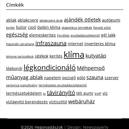
Címkék
ajándék ötletek
ablak
ablakcsere
autógumi
ablakcsere árak
bútor
cipő
daikin klíma
bojler
diabetikus termékek
Egyedi póló
egészség
elemeskerites
gél lakk
Fordítás
gyulladáscsökkentő
infraszauna
internet
inverteres klíma
Használt ultrahang
klíma
kutyatáp
játékok
kerítés
Iphone tartozékok
légkondicionáló
Méhpempő
légkondi
műanyag ablak
szauna
napelem
pezsgő
póló
szerver
targonca jogosítvány
természetes gyulladáscsökkentő
távirányító
természetvédelem
téli gumi
víz
tv
VoIP
webáruház
vízlágyító berendezés
víztisztító
©2026 Hegyivadászok
| Design:
Newspaperly