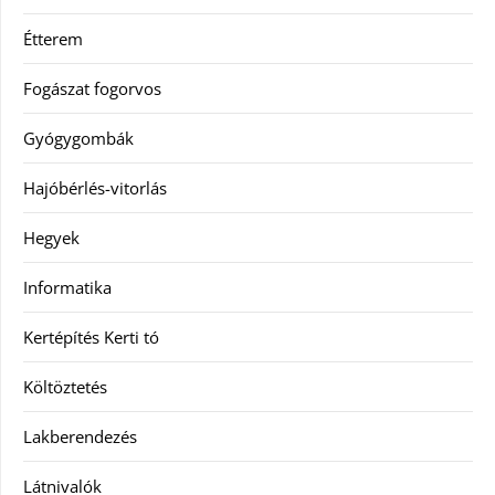
Étterem
Fogászat fogorvos
Gyógygombák
Hajóbérlés-vitorlás
Hegyek
Informatika
Kertépítés Kerti tó
Költöztetés
Lakberendezés
Látnivalók