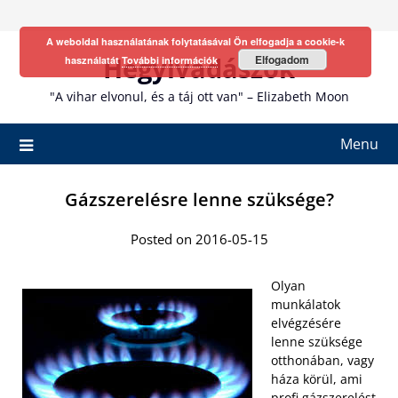
Skip
to
A weboldal használatának folytatásával Ön elfogadja a cookie-k
content
Hegyivadászok
Elfogadom
használatát
További információk
"A vihar elvonul, és a táj ott van" – Elizabeth Moon
Menu
Gázszerelésre lenne szüksége?
Posted on 2016-05-15
Olyan
munkálatok
elvégzésére
lenne szüksége
otthonában, vagy
háza körül, ami
profi gázszerelést