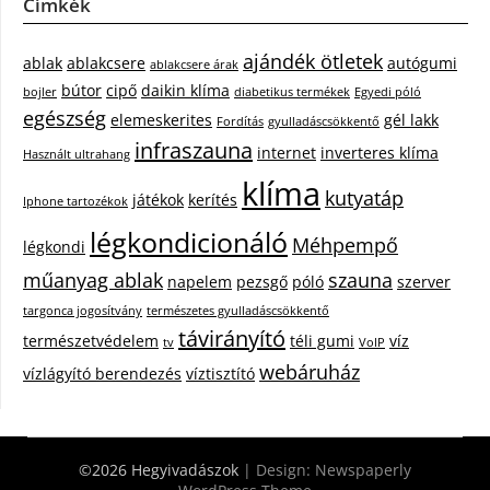
Címkék
ajándék ötletek
ablak
ablakcsere
autógumi
ablakcsere árak
bútor
cipő
daikin klíma
bojler
diabetikus termékek
Egyedi póló
egészség
elemeskerites
gél lakk
Fordítás
gyulladáscsökkentő
infraszauna
internet
inverteres klíma
Használt ultrahang
klíma
kutyatáp
játékok
kerítés
Iphone tartozékok
légkondicionáló
Méhpempő
légkondi
műanyag ablak
szauna
napelem
pezsgő
póló
szerver
targonca jogosítvány
természetes gyulladáscsökkentő
távirányító
természetvédelem
téli gumi
víz
tv
VoIP
webáruház
vízlágyító berendezés
víztisztító
©2026 Hegyivadászok
| Design:
Newspaperly