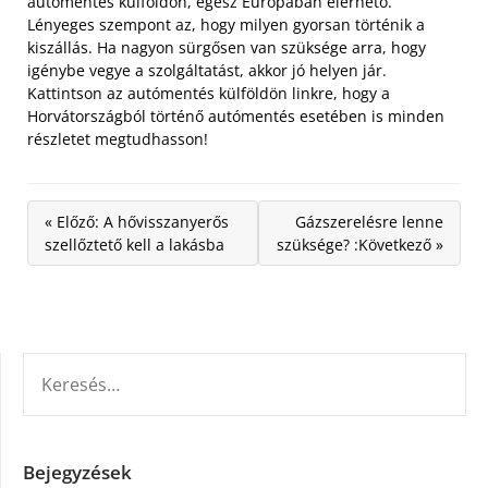
autómentés külföldön, egész Európában elérhető.
Lényeges szempont az, hogy milyen gyorsan történik a
kiszállás. Ha nagyon sürgősen van szüksége arra, hogy
igénybe vegye a szolgáltatást, akkor jó helyen jár.
Kattintson az autómentés külföldön linkre, hogy a
Horvátországból történő autómentés esetében is minden
részletet megtudhasson!
« Előző: A hővisszanyerős
Gázszerelésre lenne
szellőztető kell a lakásba
szüksége? :Következő »
KERESÉS:
Bejegyzések