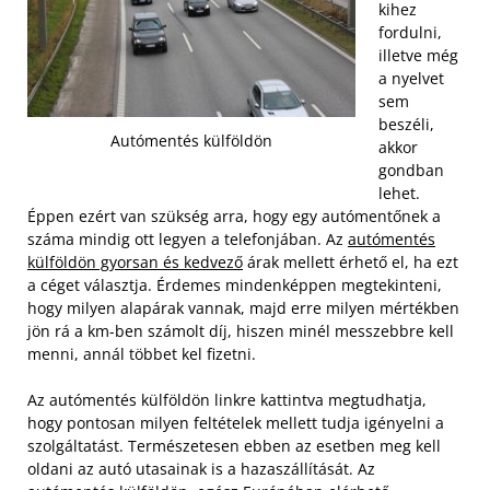
kihez
fordulni,
illetve még
a nyelvet
sem
beszéli,
Autómentés külföldön
akkor
gondban
lehet.
Éppen ezért van szükség arra, hogy egy autómentőnek a
száma mindig ott legyen a telefonjában. Az
autómentés
külföldön gyorsan és kedvező
árak mellett érhető el, ha ezt
a céget választja. Érdemes mindenképpen megtekinteni,
hogy milyen alapárak vannak, majd erre milyen mértékben
jön rá a km-ben számolt díj, hiszen minél messzebbre kell
menni, annál többet kel fizetni.
Az autómentés külföldön linkre kattintva megtudhatja,
hogy pontosan milyen feltételek mellett tudja igényelni a
szolgáltatást. Természetesen ebben az esetben meg kell
oldani az autó utasainak is a hazaszállítását. Az