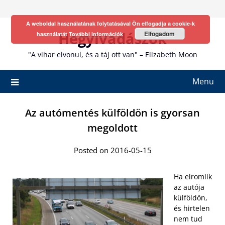
Skip
to
A weboldal használatának folytatásával Ön elfogadja a cookie-k
content
Hegyivadászok
Elfogadom
használatát
További információk
"A vihar elvonul, és a táj ott van" – Elizabeth Moon
Menu
Az autómentés külföldön is gyorsan
megoldott
Posted on 2016-05-15
Ha elromlik
az autója
külföldön,
és hirtelen
nem tud