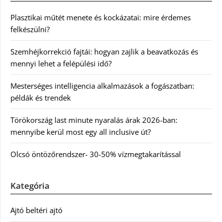
Plasztikai műtét menete és kockázatai: mire érdemes
felkészülni?
Szemhéjkorrekció fajtái: hogyan zajlik a beavatkozás és
mennyi lehet a felépülési idő?
Mesterséges intelligencia alkalmazások a fogászatban:
példák és trendek
Törökország last minute nyaralás árak 2026-ban:
mennyibe kerül most egy all inclusive út?
Olcsó öntözőrendszer- 30-50% vízmegtakarítással
Kategória
Ajtó beltéri ajtó