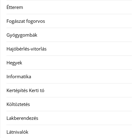
Étterem
Fogászat fogorvos
Gyógygombák
Hajóbérlés-vitorlás
Hegyek
Informatika
Kertépítés Kerti tó
Költöztetés
Lakberendezés
Látnivalók