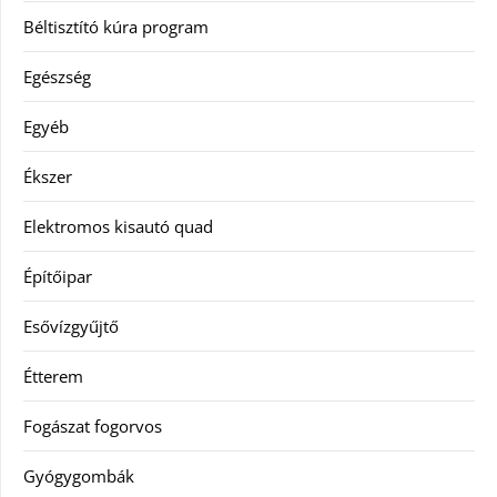
Béltisztító kúra program
Egészség
Egyéb
Ékszer
Elektromos kisautó quad
Építőipar
Esővízgyűjtő
Étterem
Fogászat fogorvos
Gyógygombák