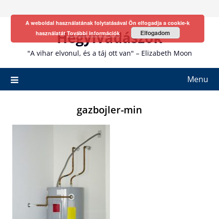
Skip
to
A weboldal használatának folytatásával Ön elfogadja a cookie-k
content
Hegyivadászok
Elfogadom
használatát
További információk
"A vihar elvonul, és a táj ott van" – Elizabeth Moon
Menu
gazbojler-min