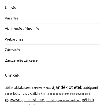
Utazás
Vásárlás
Víztisztítás vízkezelés
Webáruház
Zárnyitás
Zárszerelés zárcsere
Címkék
ajándék ötletek
ablak
ablakcsere
autógumi
ablakcsere árak
bútor
cipő
daikin klíma
bojler
diabetikus termékek
Egyedi póló
egészség
elemeskerites
gél lakk
Fordítás
gyulladáscsökkentő