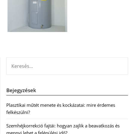
KERESÉS:
Bejegyzések
Plasztikai műtét menete és kockázatai: mire érdemes
felkészülni?
Szemhéjkorrekció fajtái: hogyan zajlik a beavatkozás és
mennyi lehet a felépülési idő?