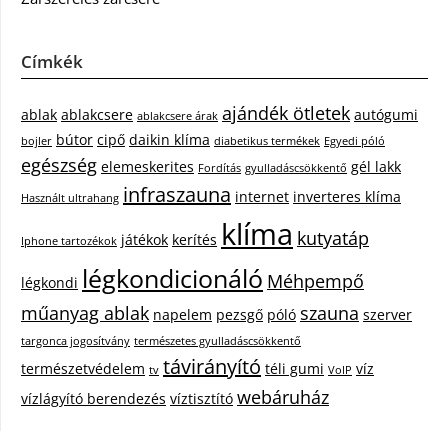
Címkék
ajándék ötletek
ablak
ablakcsere
autógumi
ablakcsere árak
bútor
cipő
daikin klíma
bojler
diabetikus termékek
Egyedi póló
egészség
elemeskerites
gél lakk
Fordítás
gyulladáscsökkentő
infraszauna
internet
inverteres klíma
Használt ultrahang
klíma
kutyatáp
játékok
kerítés
Iphone tartozékok
légkondicionáló
Méhpempő
légkondi
műanyag ablak
szauna
napelem
pezsgő
póló
szerver
targonca jogosítvány
természetes gyulladáscsökkentő
távirányító
természetvédelem
téli gumi
víz
tv
VoIP
webáruház
vízlágyító berendezés
víztisztító