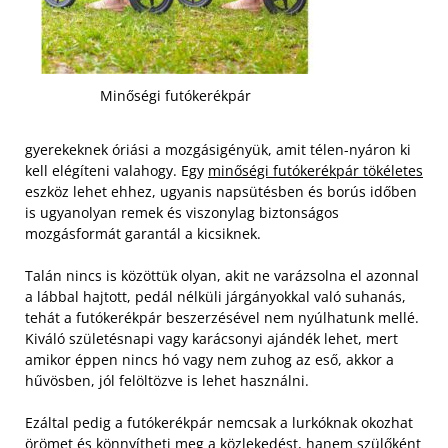
Minőségi futókerékpár
gyerekeknek óriási a mozgásigényük, amit télen-nyáron ki
kell elégíteni valahogy. Egy
minőségi futókerékpár tökéletes
eszköz lehet ehhez, ugyanis napsütésben és borús időben
is ugyanolyan remek és viszonylag biztonságos
mozgásformát garantál a kicsiknek.
Talán nincs is közöttük olyan, akit ne varázsolna el azonnal
a lábbal hajtott, pedál nélküli járgányokkal való suhanás,
tehát a futókerékpár beszerzésével nem nyúlhatunk mellé.
Kiváló születésnapi vagy karácsonyi ajándék lehet, mert
amikor éppen nincs hó vagy nem zuhog az eső, akkor a
hűvösben, jól felöltözve is lehet használni.
Ezáltal pedig a futókerékpár nemcsak a lurkóknak okozhat
örömet és könnyítheti meg a közlekedést, hanem szülőként