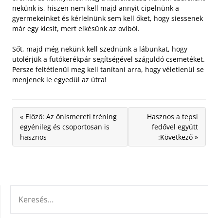
nekünk is, hiszen nem kell majd annyit cipelnünk a
gyermekeinket és kérlelnünk sem kell őket, hogy siessenek
már egy kicsit, mert elkésünk az oviból.
Sőt, majd még nekünk kell szednünk a lábunkat, hogy
utolérjük a futókerékpár segítségével száguldó csemetéket.
Persze feltétlenül meg kell tanítani arra, hogy véletlenül se
menjenek le egyedül az útra!
« Előző: Az önismereti tréning
Hasznos a tepsi
egyénileg és csoportosan is
fedővel együtt
hasznos
:Következő »
KERESÉS: