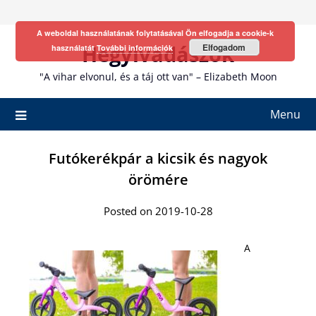
Skip
to
A weboldal használatának folytatásával Ön elfogadja a cookie-k
content
Hegyivadászok
Elfogadom
használatát
További információk
"A vihar elvonul, és a táj ott van" – Elizabeth Moon
Menu
Futókerékpár a kicsik és nagyok
örömére
Posted on 2019-10-28
A