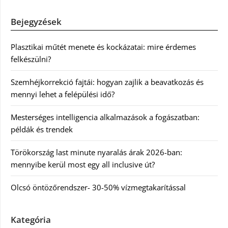
Bejegyzések
Plasztikai műtét menete és kockázatai: mire érdemes
felkészülni?
Szemhéjkorrekció fajtái: hogyan zajlik a beavatkozás és
mennyi lehet a felépülési idő?
Mesterséges intelligencia alkalmazások a fogászatban:
példák és trendek
Törökország last minute nyaralás árak 2026-ban:
mennyibe kerül most egy all inclusive út?
Olcsó öntözőrendszer- 30-50% vízmegtakarítással
Kategória