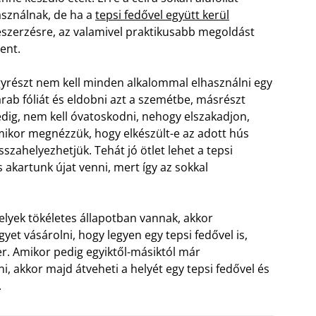
sználnak, de ha a
tepsi fedővel együtt kerül
szerzésre, az valamivel praktikusabb megoldást
lent.
yrészt nem kell minden alkalommal elhasználni egy
rab fóliát és eldobni azt a szemétbe, másrészt
dig, nem kell óvatoskodni, nehogy elszakadjon,
ikor megnézzük, hogy elkészült-e az adott hús
szahelyezhetjük. Tehát jó ötlet lehet a tepsi
 akartunk újat venni, mert így az sokkal
lyek tökéletes állapotban vannak, akkor
t vásárolni, hogy legyen egy tepsi fedővel is,
r. Amikor pedig egyiktől-másiktól már
 akkor majd átveheti a helyét egy tepsi fedővel és
.