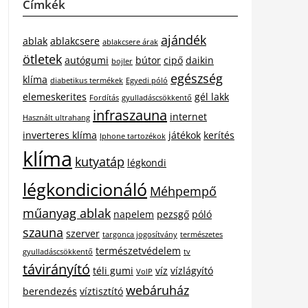
Címkék
ajándék
ablak
ablakcsere
ablakcsere árak
ötletek
autógumi
bútor
cipő
daikin
bojler
egészség
klíma
diabetikus termékek
Egyedi póló
elemeskerites
gél lakk
Fordítás
gyulladáscsökkentő
infraszauna
internet
Használt ultrahang
inverteres klíma
játékok
kerítés
Iphone tartozékok
klíma
kutyatáp
légkondi
légkondicionáló
Méhpempő
műanyag ablak
napelem
pezsgő
póló
szauna
szerver
targonca jogosítvány
természetes
természetvédelem
gyulladáscsökkentő
tv
távirányító
téli gumi
víz
vízlágyító
VoIP
webáruház
berendezés
víztisztító