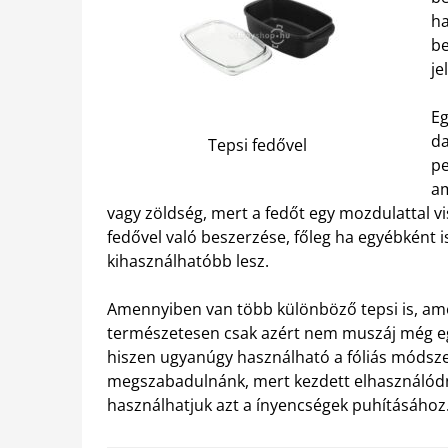
ha
be
je
Eg
da
Tepsi fedővel
pe
am
vagy zöldség, mert a fedőt egy mozdulattal vis
fedővel való beszerzése, főleg ha egyébként is
kihasználhatóbb lesz.
Amennyiben van több különböző tepsi is, ame
természetesen csak azért nem muszáj még egye
hiszen ugyanúgy használható a fóliás módsze
megszabadulnánk, mert kezdett elhasználódni,
használhatjuk azt a ínyencségek puhításához