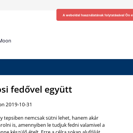
A weboldal használatának folytatásával Ön e
h Moon
si fedővel együtt
on 2019-10-31
y tepsiben nemcsak sütni lehet, hanem akár
rolni is, amennyiben le tudjuk fedni valamivel a
nne készülő ételt. Erre a célra sokan alufóliát