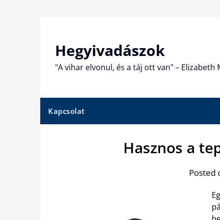
Skip
to
content
Hegyivadászok
"A vihar elvonul, és a táj ott van" – Elizabet
Kapcsolat
Hasznos a tep
Posted 
Eg
pá
be