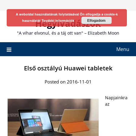
Skip
to
A weboldal használatának folytatásával Ön elfogadja a cookie-k
content
Hegyivadászok
Elfogadom
használatát
További információk
"A vihar elvonul, és a táj ott van" – Elizabeth Moon
Menu
Első osztályú Huawei tabletek
Posted on 2016-11-01
Napjainkra
az