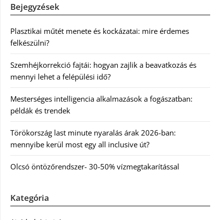
Bejegyzések
Plasztikai műtét menete és kockázatai: mire érdemes
felkészülni?
Szemhéjkorrekció fajtái: hogyan zajlik a beavatkozás és
mennyi lehet a felépülési idő?
Mesterséges intelligencia alkalmazások a fogászatban:
példák és trendek
Törökország last minute nyaralás árak 2026-ban:
mennyibe kerül most egy all inclusive út?
Olcsó öntözőrendszer- 30-50% vízmegtakarítással
Kategória