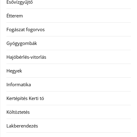
Esővízgyűjtő
Étterem
Fogászat fogorvos
Gyógygombák
Hajóbérlés-vitorlás
Hegyek
Informatika
Kertépítés Kerti tó
Költöztetés
Lakberendezés