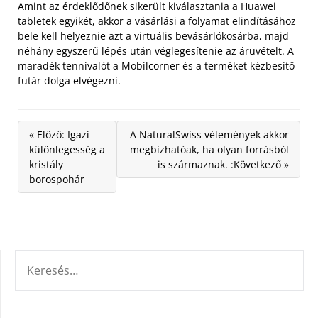
Amint az érdeklődőnek sikerült kiválasztania a Huawei
tabletek egyikét, akkor a vásárlási a folyamat elindításához
bele kell helyeznie azt a virtuális bevásárlókosárba, majd
néhány egyszerű lépés után véglegesítenie az áruvételt. A
maradék tennivalót a Mobilcorner és a terméket kézbesítő
futár dolga elvégezni.
« Előző: Igazi
A NaturalSwiss vélemények akkor
különlegesség a
megbízhatóak, ha olyan forrásból
kristály
is származnak. :Következő »
borospohár
KERESÉS: