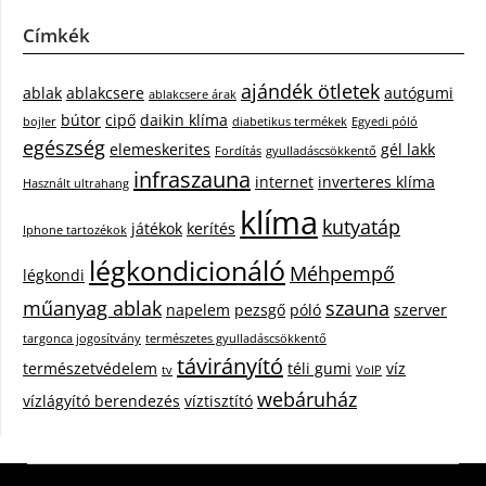
Címkék
ajándék ötletek
ablak
ablakcsere
autógumi
ablakcsere árak
bútor
cipő
daikin klíma
bojler
diabetikus termékek
Egyedi póló
egészség
elemeskerites
gél lakk
Fordítás
gyulladáscsökkentő
infraszauna
internet
inverteres klíma
Használt ultrahang
klíma
kutyatáp
játékok
kerítés
Iphone tartozékok
légkondicionáló
Méhpempő
légkondi
műanyag ablak
szauna
napelem
pezsgő
póló
szerver
targonca jogosítvány
természetes gyulladáscsökkentő
távirányító
természetvédelem
téli gumi
víz
tv
VoIP
webáruház
vízlágyító berendezés
víztisztító