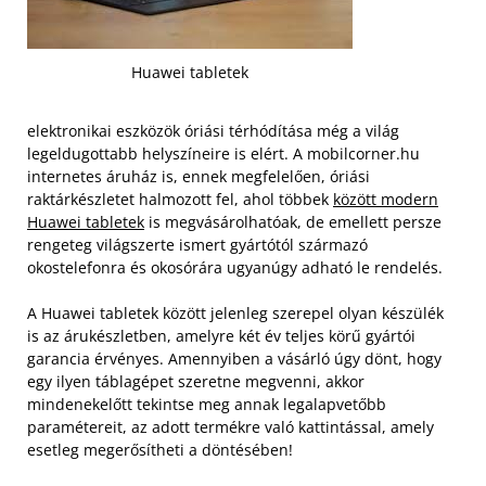
Huawei tabletek
elektronikai eszközök óriási térhódítása még a világ
legeldugottabb helyszíneire is elért. A mobilcorner.hu
internetes áruház is, ennek megfelelően, óriási
raktárkészletet halmozott fel, ahol többek
között modern
Huawei tabletek
is megvásárolhatóak, de emellett persze
rengeteg világszerte ismert gyártótól származó
okostelefonra és okosórára ugyanúgy adható le rendelés.
A Huawei tabletek között jelenleg szerepel olyan készülék
is az árukészletben, amelyre két év teljes körű gyártói
garancia érvényes.
Amennyiben a vásárló úgy dönt, hogy
egy ilyen táblagépet szeretne megvenni, akkor
mindenekelőtt tekintse meg annak legalapvetőbb
paramétereit, az adott termékre való kattintással, amely
esetleg megerősítheti a döntésében!