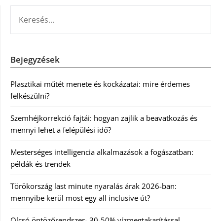
KERESÉS:
Bejegyzések
Plasztikai műtét menete és kockázatai: mire érdemes
felkészülni?
Szemhéjkorrekció fajtái: hogyan zajlik a beavatkozás és
mennyi lehet a felépülési idő?
Mesterséges intelligencia alkalmazások a fogászatban:
példák és trendek
Törökország last minute nyaralás árak 2026-ban:
mennyibe kerül most egy all inclusive út?
Olcsó öntözőrendszer- 30-50% vízmegtakarítással