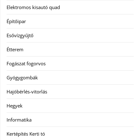
Elektromos kisautó quad
Építőipar
Esővízgyűjtő
Étterem
Fogászat fogorvos
Gyógygombák
Hajóbérlés-vitorlás
Hegyek
Informatika
Kertépítés Kerti tó