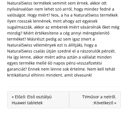
NaturalSwiss termékek semmit sem érnek, akkor ott
nyilvánvalóan nem lehet szó arról, hogy mindez fedné a
valóságot. Hogy miért?
Nos, a ha a NaturalSwiss termékek
ilyen rosszak lennének, mint ahogy azt egyesek
sugalmazzák, akkor az emberek miért vásárolnák őket még
mindig? Miért értékesítene a cég annyi méregtelenítő
terméket? Másrészt pedig az sem igaz (mert a
NaturalSwiss vélemények ezt is állítják), hogy a
NaturalSwiss csalás útján szedné el a rászorulók pénzét.
Ha így lenne, akkor miért adna aztán a vállalat minden
egyes terméke mellé 60 napos pénz-visszafizetési
garanciát? Ennek nem lenne sok értelme. Nem kell tehát
kritikátlanul elhinni mindent, amit olvasunk!
« Előző: Első osztályú
TVműsor a netről.
Huawei tabletek
:Következő »