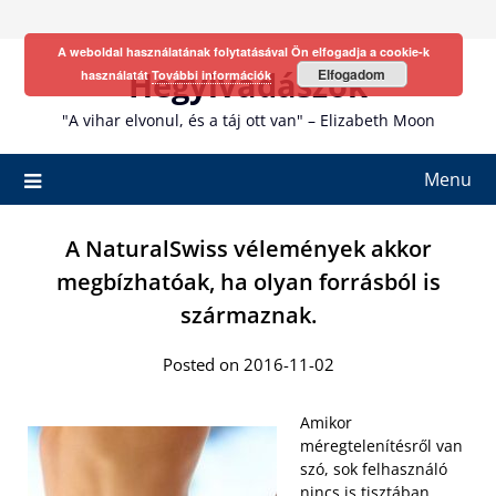
Skip
to
A weboldal használatának folytatásával Ön elfogadja a cookie-k
content
Hegyivadászok
Elfogadom
használatát
További információk
"A vihar elvonul, és a táj ott van" – Elizabeth Moon
Menu
A NaturalSwiss vélemények akkor
megbízhatóak, ha olyan forrásból is
származnak.
Posted on 2016-11-02
Amikor
méregtelenítésről van
szó, sok felhasználó
nincs is tisztában