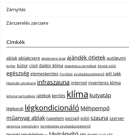
Zárnyitás
Zárszerelés zárcsere
Címkék
ajándék ötletek
ablak
ablakcsere
autógumi
ablakcsere árak
bútor
cipő
daikin klíma
bojler
diabetikus termékek
Egyedi póló
egészség
elemeskerites
gél lakk
Fordítás
gyulladáscsökkentő
infraszauna
internet
inverteres klíma
Használt ultrahang
klíma
kutyatáp
játékok
kerítés
Iphone tartozékok
légkondicionáló
Méhpempő
légkondi
műanyag ablak
szauna
napelem
pezsgő
póló
szerver
targonca jogosítvány
természetes gyulladáscsökkentő
távirányító
természetvédelem
téli gumi
víz