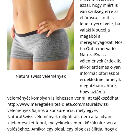
azzal, hogy miért is
van szükség erre az
eljárásra, s mit is
lehet nyerni vele, ha
valaki kipucolja
magából a
méreganyagokat. Nos,
ha Önt a mérvadó
NaturalSwiss
vélemények érdeklik,
akkor érdemes olyan
információforrásból
Naturalswiss vélemények
érdeklődnie, amelyik
megbízható ahhoz,
hogy aztán a
véleményét komolyan is lehessen venni. Itt tájékozódhat:
http://www.meregtelenites-dieta.com/naturalswiss-
velemenyek Sajnos a konkurencia, mely egyes
NaturalSwiss vélemények mögött áll, nem által olyan
kijelentéseket tenni, melyeknek semmi közük nincsen a
valósághoz. Amikor egy oldal, egy blog azt állítja, hogy a