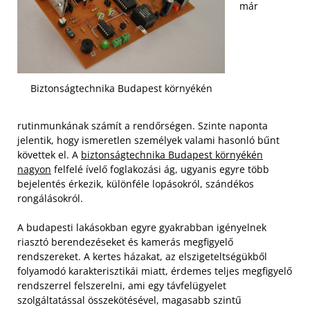
már
Biztonságtechnika Budapest környékén
rutinmunkának számít a rendőrségen. Szinte naponta
jelentik, hogy ismeretlen személyek valami hasonló bűnt
követtek el. A
biztonságtechnika Budapest környékén
nagyon
felfelé ívelő foglakozási ág, ugyanis egyre több
bejelentés érkezik, különféle lopásokról, szándékos
rongálásokról.
A budapesti lakásokban egyre gyakrabban igényelnek
riasztó berendezéseket és kamerás megfigyelő
rendszereket. A kertes házakat, az elszigeteltségükből
folyamodó karakterisztikái miatt, érdemes teljes megfigyelő
rendszerrel felszerelni, ami egy távfelügyelet
szolgáltatással összekötésével, magasabb szintű