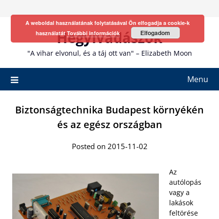
Skip
to
A weboldal használatának folytatásával Ön elfogadja a cookie-k
content
Hegyivadászok
Elfogadom
használatát
További információk
"A vihar elvonul, és a táj ott van" – Elizabeth Moon
Menu
Biztonságtechnika Budapest környékén
és az egész országban
Posted on 2015-11-02
Az
autólopás
vagy a
lakások
feltörése