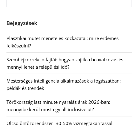
Bejegyzések
Plasztikai műtét menete és kockázatai: mire érdemes
felkészülni?
Szemhéjkorrekció fajtái: hogyan zajlik a beavatkozás és
mennyi lehet a felépülési idő?
Mesterséges intelligencia alkalmazások a fogászatban:
példák és trendek
Törökország last minute nyaralás árak 2026-ban:
mennyibe kerül most egy all inclusive út?
Olcsó öntözőrendszer- 30-50% vízmegtakarítással