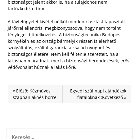
biztonságot jelent akkor is, ha a tulajdonos nem
tartózkodik otthon.
A távfelügyelet kivétel nélkül minden riasztást tapasztalt
járőrrel ellenőriz, megbizonyosodva, hogy nem történt
tényleges bűnelkövetés. A biztonságtechnika Budapest
környékén és az ország bármelyik részén is elérhető
szolgáltatás, ezáltal garancia a család nyugodt és
biztonságos életére. Nem kell féltenie szeretteit, ha a
lakásban maradnak, mert a biztonsági berendezések, erős
védővonalat húznak a lakás kőré.
« Előző: Kézműves
Egyedi szülinapi ajándékok
szappan aknés bőrre
fiataloknak :Következő »
KERESÉS: