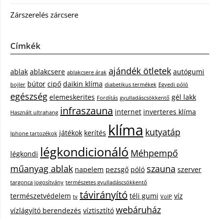
Zárszerelés zárcsere
Címkék
ajándék ötletek
ablak
ablakcsere
autógumi
ablakcsere árak
bútor
cipő
daikin klíma
bojler
diabetikus termékek
Egyedi póló
egészség
elemeskerites
gél lakk
Fordítás
gyulladáscsökkentő
infraszauna
internet
inverteres klíma
Használt ultrahang
klíma
kutyatáp
játékok
kerítés
Iphone tartozékok
légkondicionáló
Méhpempő
légkondi
műanyag ablak
szauna
napelem
pezsgő
póló
szerver
targonca jogosítvány
természetes gyulladáscsökkentő
távirányító
természetvédelem
téli gumi
víz
tv
VoIP
webáruház
vízlágyító berendezés
víztisztító