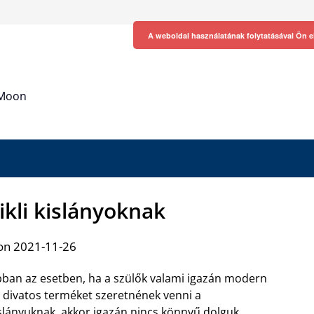
A weboldal használatának folytatásával Ön e
h Moon
ikli kislányoknak
on 2021-11-26
ban az esetben, ha a szülők valami igazán modern
 divatos terméket szeretnének venni a
slányuknak, akkor igazán nincs könnyű dolguk.