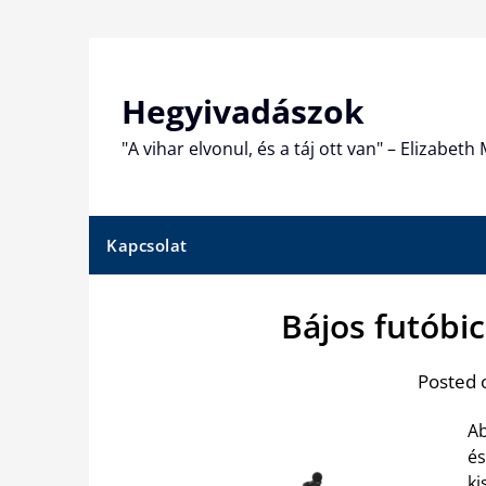
Skip
to
content
Hegyivadászok
"A vihar elvonul, és a táj ott van" – Elizabet
Kapcsolat
Bájos futóbic
Posted 
Ab
és
ki