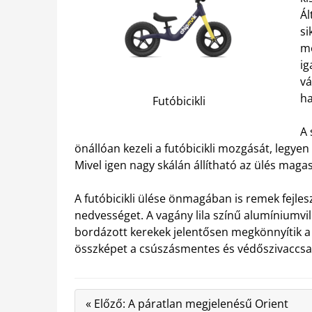
Ál
si
me
ig
vá
ha
Futóbicikli
A 
önállóan kezeli a futóbicikli mozgását, legy
Mivel igen nagy skálán állítható az ülés magas
A futóbicikli ülése önmagában is remek fejlesz
nedvességet. A vagány lila színű alumíniumvill
bordázott kerekek jelentősen megkönnyítik a 
összképet a csúszásmentes és védőszivaccsa
« Előző: A páratlan megjelenésű Orient