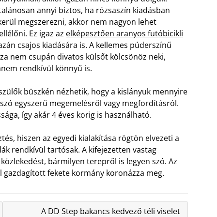
talánosan annyi biztos, ha rózsaszín kiadásban
kerül megszerezni, akkor nem nagyon lehet
llélőni. Ez igaz az
elképesztően aranyos futóbicikli
azán csajos kiadására is. A kellemes púderszínű
za nem csupán divatos külsőt kölcsönöz neki,
nem rendkívül könnyű is.
szülők büszkén nézhetik, hogy a kislányuk mennyire
en szó egyszerű megemelésről vagy megfordításról.
sága, így akár 4 éves korig is használható.
tés, hiszen az egyedi kialakítása rögtön elvezeti a
ák rendkívül tartósak. A kifejezetten vastag
közlekedést, bármilyen terepről is legyen szó. Az
l gazdagított fekete kormány koronázza meg.
A DD Step bakancs kedvező téli viselet