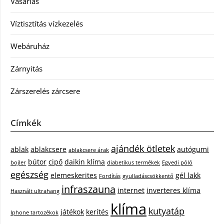
Vásárlás
Víztisztítás vízkezelés
Webáruház
Zárnyitás
Zárszerelés zárcsere
Címkék
ajándék ötletek
ablak
ablakcsere
autógumi
ablakcsere árak
bútor
cipő
daikin klíma
bojler
diabetikus termékek
Egyedi póló
egészség
elemeskerites
gél lakk
Fordítás
gyulladáscsökkentő
infraszauna
internet
inverteres klíma
Használt ultrahang
klíma
kutyatáp
játékok
kerítés
Iphone tartozékok