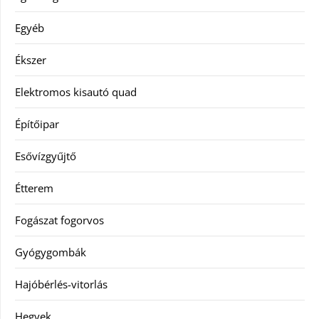
Egyéb
Ékszer
Elektromos kisautó quad
Építőipar
Esővízgyűjtő
Étterem
Fogászat fogorvos
Gyógygombák
Hajóbérlés-vitorlás
Hegyek