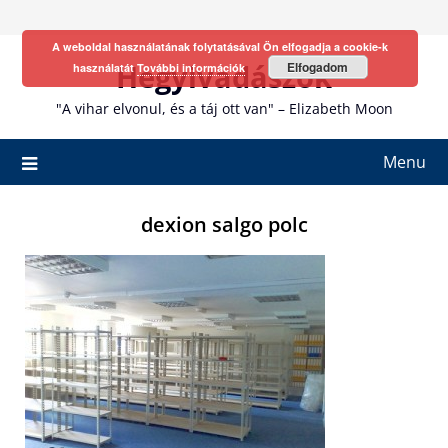
Skip
to
A weboldal használatának folytatásával Ön elfogadja a cookie-k
content
Hegyivadászok
Elfogadom
használatát
További információk
"A vihar elvonul, és a táj ott van" – Elizabeth Moon
Menu
dexion salgo polc