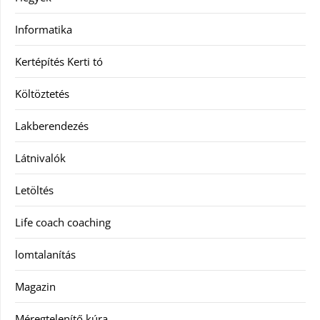
Informatika
Kertépítés Kerti tó
Költöztetés
Lakberendezés
Látnivalók
Letöltés
Life coach coaching
lomtalanítás
Magazin
Méregtelenítő kúra