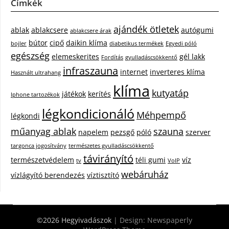
Címkék
ajándék ötletek
ablak
ablakcsere
autógumi
ablakcsere árak
bútor
cipő
daikin klíma
bojler
diabetikus termékek
Egyedi póló
egészség
elemeskerites
gél lakk
Fordítás
gyulladáscsökkentő
infraszauna
internet
inverteres klíma
Használt ultrahang
klíma
kutyatáp
játékok
kerítés
Iphone tartozékok
légkondicionáló
Méhpempő
légkondi
műanyag ablak
szauna
napelem
pezsgő
póló
szerver
targonca jogosítvány
természetes gyulladáscsökkentő
távirányító
természetvédelem
téli gumi
víz
tv
VoIP
webáruház
vízlágyító berendezés
víztisztító
©2026 Hegyivadászok
| Design:
Newspaperly