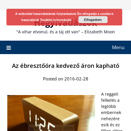
Skip
to
A weboldal használatának folytatásával Ön elfogadja a cookie-k
content
Hegyivadászok
Elfogadom
használatát
További információk
"A vihar elvonul, és a táj ott van" – Elizabeth Moon
Menu
Az ébresztőóra kedvező áron kapható
Posted on 2016-02-28
A reggeli
felkelés a
legtöbb
embernek
nehezére
esik és ez
főleg akkor