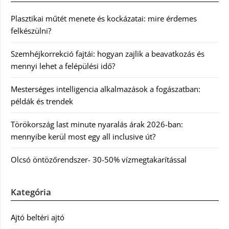
Plasztikai műtét menete és kockázatai: mire érdemes
felkészülni?
Szemhéjkorrekció fajtái: hogyan zajlik a beavatkozás és
mennyi lehet a felépülési idő?
Mesterséges intelligencia alkalmazások a fogászatban:
példák és trendek
Törökország last minute nyaralás árak 2026-ban:
mennyibe kerül most egy all inclusive út?
Olcsó öntözőrendszer- 30-50% vízmegtakarítással
Kategória
Ajtó beltéri ajtó