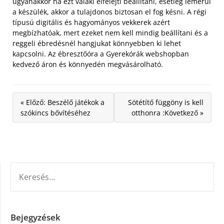
ugyanakkor ha ezt valaki elfelejti beállítani, esetleg lemerül
a készülék, akkor a tulajdonos biztosan el fog késni. A régi
típusú digitális és hagyományos vekkerek azért
megbízhatóak, mert ezeket nem kell mindig beállítani és a
reggeli ébredésnél hangjukat könnyebben ki lehet
kapcsolni. Az ébresztőóra a Gyerekórák webshopban
kedvező áron és könnyedén megvásárolható.
« Előző: Beszélő játékok a
Sötétítő függöny is kell
szókincs bővítéséhez
otthonra :Következő »
KERESÉS:
Bejegyzések