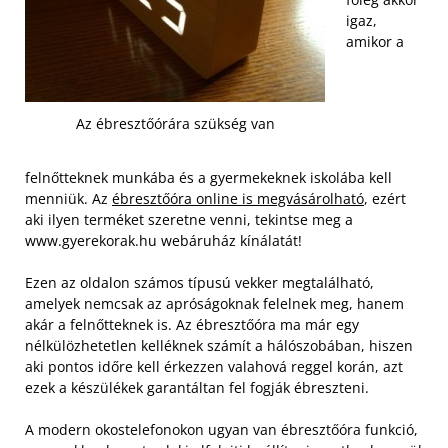
igaz,
amikor a
Az ébresztőórára szükség van
felnőtteknek munkába és a gyermekeknek iskolába kell
menniük. Az
ébresztőóra online is megvásárolható
, ezért
aki ilyen terméket szeretne venni, tekintse meg a
www.gyerekorak.hu webáruház kínálatát!
Ezen az oldalon számos típusú vekker megtalálható,
amelyek nemcsak az apróságoknak felelnek meg, hanem
akár a felnőtteknek is. Az ébresztőóra ma már egy
nélkülözhetetlen kelléknek számít a hálószobában, hiszen
aki pontos időre kell érkezzen valahová reggel korán, azt
ezek a készülékek garantáltan fel fogják ébreszteni.
A modern okostelefonokon ugyan van ébresztőóra funkció,