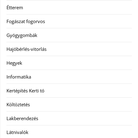
Étterem
Fogászat fogorvos
Gyógygombák
Hajóbérlés-vitorlás
Hegyek
Informatika
Kertépítés Kerti tó
Költöztetés
Lakberendezés
Látnivalók