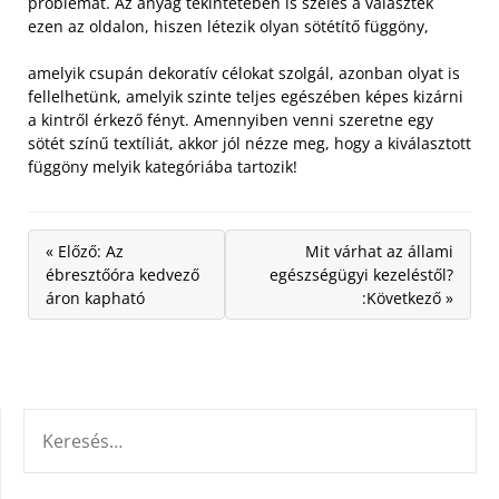
problémát. Az anyag tekintetében is széles a választék
ezen az oldalon, hiszen létezik olyan sötétítő függöny,
amelyik csupán dekoratív célokat szolgál, azonban olyat is
fellelhetünk, amelyik szinte teljes egészében képes kizárni
a kintről érkező fényt. Amennyiben venni szeretne egy
sötét színű textíliát, akkor jól nézze meg, hogy a kiválasztott
függöny melyik kategóriába tartozik!
« Előző: Az
Mit várhat az állami
ébresztőóra kedvező
egészségügyi kezeléstől?
áron kapható
:Következő »
KERESÉS: