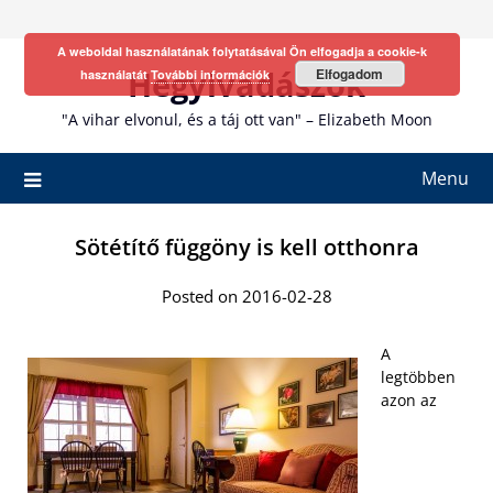
Skip
to
A weboldal használatának folytatásával Ön elfogadja a cookie-k
content
Hegyivadászok
Elfogadom
használatát
További információk
"A vihar elvonul, és a táj ott van" – Elizabeth Moon
Menu
Sötétítő függöny is kell otthonra
Posted on 2016-02-28
A
legtöbben
azon az