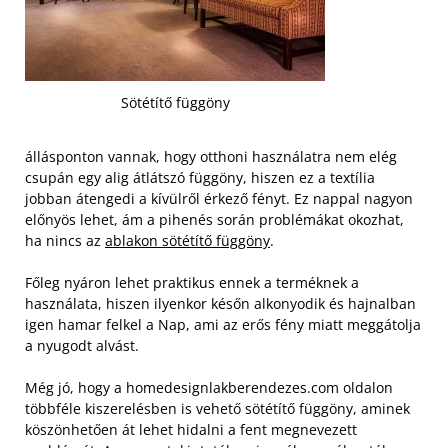
Sötétítő függöny
állásponton vannak, hogy otthoni használatra nem elég
csupán egy alig átlátszó függöny, hiszen ez a textília
jobban átengedi a kívülről érkező fényt. Ez nappal nagyon
előnyös lehet, ám a pihenés során problémákat okozhat,
ha nincs az
ablakon sötétítő függöny
.
Főleg nyáron lehet praktikus ennek a terméknek a
használata, hiszen ilyenkor későn alkonyodik és hajnalban
igen hamar felkel a Nap, ami az erős fény miatt meggátolja
a nyugodt alvást.
Még jó, hogy a homedesignlakberendezes.com oldalon
többféle kiszerelésben is vehető sötétítő függöny, aminek
köszönhetően át lehet hidalni a fent megnevezett