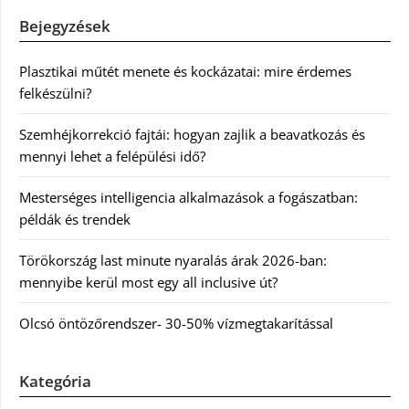
Bejegyzések
Plasztikai műtét menete és kockázatai: mire érdemes
felkészülni?
Szemhéjkorrekció fajtái: hogyan zajlik a beavatkozás és
mennyi lehet a felépülési idő?
Mesterséges intelligencia alkalmazások a fogászatban:
példák és trendek
Törökország last minute nyaralás árak 2026-ban:
mennyibe kerül most egy all inclusive út?
Olcsó öntözőrendszer- 30-50% vízmegtakarítással
Kategória