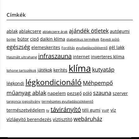
Címkék
ajándék ötletek
ablak
ablakcsere
autógumi
ablakcsere árak
bútor
cipő
daikin klíma
bojler
diabetikus termékek
Egyedi póló
egészség
elemeskerites
gél lakk
Fordítás
gyulladáscsökkentő
infraszauna
internet
inverteres klíma
Használt ultrahang
klíma
kutyatáp
játékok
kerítés
Iphone tartozékok
légkondicionáló
Méhpempő
légkondi
műanyag ablak
szauna
napelem
pezsgő
póló
szerver
targonca jogosítvány
természetes gyulladáscsökkentő
távirányító
természetvédelem
téli gumi
víz
tv
VoIP
webáruház
vízlágyító berendezés
víztisztító