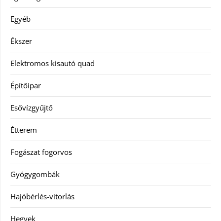
Egyéb
Ékszer
Elektromos kisautó quad
Építőipar
Esővízgyűjtő
Étterem
Fogászat fogorvos
Gyógygombák
Hajóbérlés-vitorlás
Hegyek