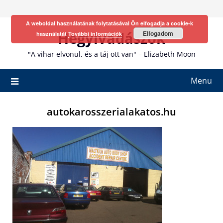
Skip
to
A weboldal használatának folytatásával Ön elfogadja a cookie-k
content
Hegyivadászok
Elfogadom
használatát
További információk
"A vihar elvonul, és a táj ott van" – Elizabeth Moon
Menu
autokarosszerialakatos.hu