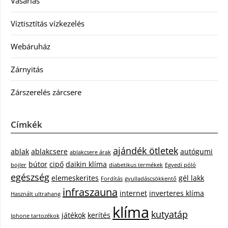
Vásárlás
Víztisztítás vízkezelés
Webáruház
Zárnyitás
Zárszerelés zárcsere
Címkék
ajándék ötletek
ablak
ablakcsere
autógumi
ablakcsere árak
bútor
cipő
daikin klíma
bojler
diabetikus termékek
Egyedi póló
egészség
elemeskerites
gél lakk
Fordítás
gyulladáscsökkentő
infraszauna
internet
inverteres klíma
Használt ultrahang
klíma
kutyatáp
játékok
kerítés
Iphone tartozékok