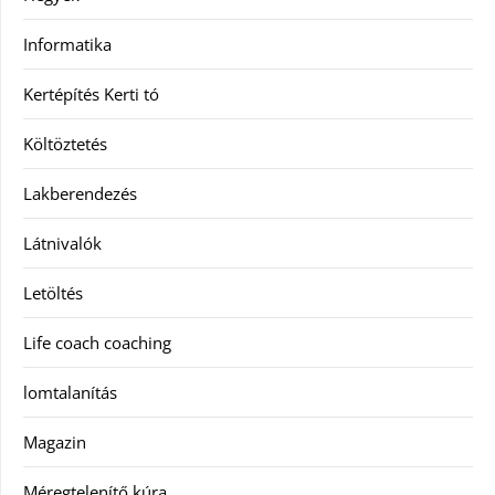
Informatika
Kertépítés Kerti tó
Költöztetés
Lakberendezés
Látnivalók
Letöltés
Life coach coaching
lomtalanítás
Magazin
Méregtelenítő kúra