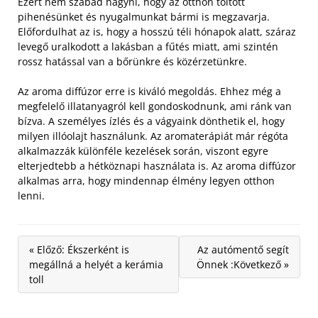
Ezért nem szabad hagyni, hogy az otthon töltött
pihenésünket és nyugalmunkat bármi is megzavarja.
Előfordulhat az is, hogy a hosszú téli hónapok alatt, száraz
levegő uralkodott a lakásban a fűtés miatt, ami szintén
rossz hatással van a bőrünkre és közérzetünkre.
Az aroma diffúzor erre is kiváló megoldás. Ehhez még a
megfelelő illatanyagról kell gondoskodnunk, ami ránk van
bízva. A személyes ízlés és a vágyaink dönthetik el, hogy
milyen illóolajt használunk. Az aromaterápiát már régóta
alkalmazzák különféle kezelések során, viszont egyre
elterjedtebb a hétköznapi használata is. Az aroma diffúzor
alkalmas arra, hogy mindennap élmény legyen otthon
lenni.
« Előző: Ékszerként is
Az autómentő segít
megállná a helyét a kerámia
Önnek :Következő »
toll