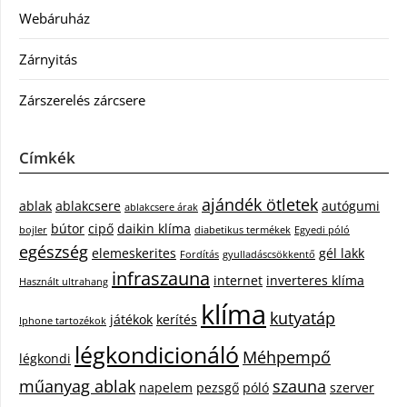
Webáruház
Zárnyitás
Zárszerelés zárcsere
Címkék
ajándék ötletek
ablak
ablakcsere
autógumi
ablakcsere árak
bútor
cipő
daikin klíma
bojler
diabetikus termékek
Egyedi póló
egészség
elemeskerites
gél lakk
Fordítás
gyulladáscsökkentő
infraszauna
internet
inverteres klíma
Használt ultrahang
klíma
kutyatáp
játékok
kerítés
Iphone tartozékok
légkondicionáló
Méhpempő
légkondi
műanyag ablak
szauna
napelem
pezsgő
póló
szerver