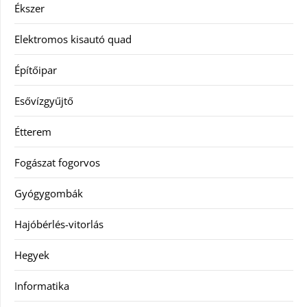
Ékszer
Elektromos kisautó quad
Építőipar
Esővízgyűjtő
Étterem
Fogászat fogorvos
Gyógygombák
Hajóbérlés-vitorlás
Hegyek
Informatika