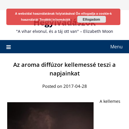
Skip
to
A weboldal használatának folytatásával Ön elfogadja a cookie-k
content
Hegyivadászok
Elfogadom
használatát
További információk
"A vihar elvonul, és a táj ott van" – Elizabeth Moon
Menu
Az aroma diffúzor kellemessé teszi a
napjainkat
Posted on 2017-04-28
A kellemes