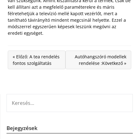
van szükségünk. Amint kiszállításra kerül a termék, csak be
kell állítani azt a megfelelő paraméterekre és máris
félretehetjük a televízió mellé kapott vezérlőt, mert a
tanítható távirányító mindent megcsinál helyette. Ezzel a
módszerrel egyszerűen képesek leszünk megóvni az
eredeti egységet.
« Előző: A tea rendelés
Autóhangszóró modellek
fontos szolgáltatás
rendelése :Következő »
KERESÉS:
Bejegyzések