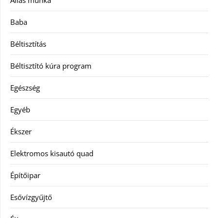
Állás munka
Baba
Béltisztítás
Béltisztító kúra program
Egészség
Egyéb
Ékszer
Elektromos kisautó quad
Építőipar
Esővízgyűjtő