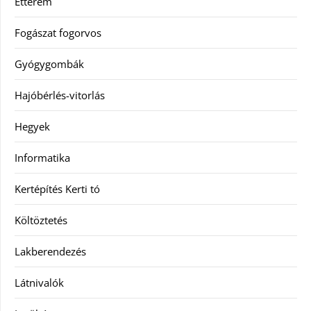
Étterem
Fogászat fogorvos
Gyógygombák
Hajóbérlés-vitorlás
Hegyek
Informatika
Kertépítés Kerti tó
Költöztetés
Lakberendezés
Látnivalók