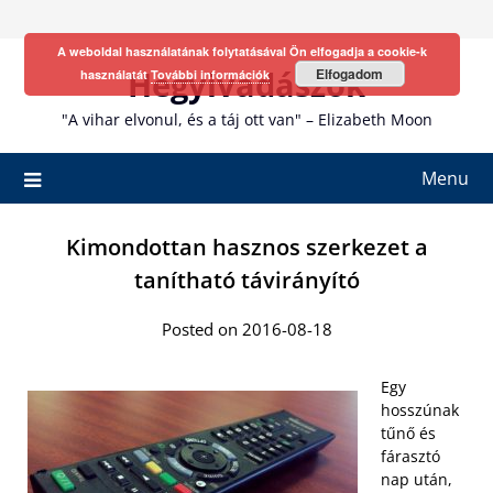
Skip
to
A weboldal használatának folytatásával Ön elfogadja a cookie-k
content
Hegyivadászok
Elfogadom
használatát
További információk
"A vihar elvonul, és a táj ott van" – Elizabeth Moon
Menu
Kimondottan hasznos szerkezet a
tanítható távirányító
Posted on 2016-08-18
Egy
hosszúnak
tűnő és
fárasztó
nap után,