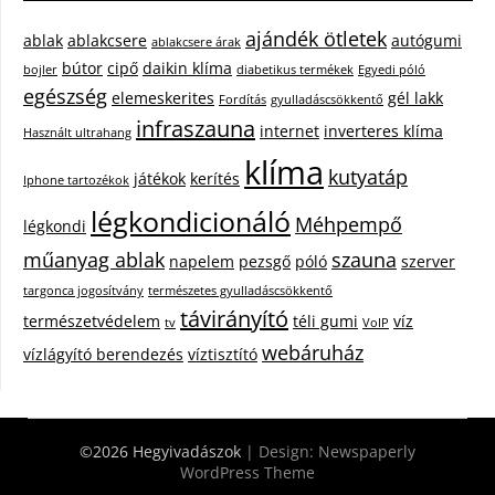
ajándék ötletek
ablak
ablakcsere
autógumi
ablakcsere árak
bútor
cipő
daikin klíma
bojler
diabetikus termékek
Egyedi póló
egészség
elemeskerites
gél lakk
Fordítás
gyulladáscsökkentő
infraszauna
internet
inverteres klíma
Használt ultrahang
klíma
kutyatáp
játékok
kerítés
Iphone tartozékok
légkondicionáló
Méhpempő
légkondi
műanyag ablak
szauna
napelem
pezsgő
póló
szerver
targonca jogosítvány
természetes gyulladáscsökkentő
távirányító
természetvédelem
téli gumi
víz
tv
VoIP
webáruház
vízlágyító berendezés
víztisztító
©2026 Hegyivadászok
| Design:
Newspaperly
WordPress Theme