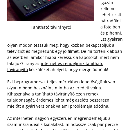
igazán
kellemes
lehet kicsit
hátradőlni
a fotelben
Tanítható távirányító
és pihenni.
Ezt gyakran
olyan módon tesszük meg, hogy közben bekapcsoljuk a
televíziót és megnézünk egy jó filmet. De mi történik abban
az esetben, amikor hiába keressük a kapcsolót, mert nem
találjuk? Irány az
internet és rendeljünk tanítható
távirányító
készüléket ahelyett, hogy mérgelődnénk!
Ezt beprogramozva, teljes mértékben lehetőségünk van
olyan módon használni, mintha az eredeti volna.
Kihasználva a tanítható távirányító ezen remek
tulajdonságát, érdemes lehet még azelőtt beszerezni,
mielőtt a gyári verziónak valami problémája adódna.
Az interneten nagyon egyszerűen megrendelhetjük a
számunkra ideális kialakítást, mindössze csak pár percre