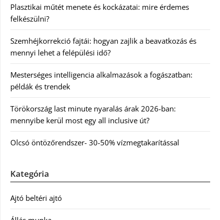
Plasztikai műtét menete és kockázatai: mire érdemes
felkészülni?
Szemhéjkorrekció fajtái: hogyan zajlik a beavatkozás és
mennyi lehet a felépülési idő?
Mesterséges intelligencia alkalmazások a fogászatban:
példák és trendek
Törökország last minute nyaralás árak 2026-ban:
mennyibe kerül most egy all inclusive út?
Olcsó öntözőrendszer- 30-50% vízmegtakarítással
Kategória
Ajtó beltéri ajtó