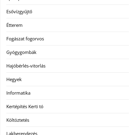
Esővízgyűjtő
Étterem
Fogászat fogorvos
Gyógygombák
Hajóbérlés-vitorlás
Hegyek
Informatika
Kertépítés Kerti tó
Költöztetés
Lakberendezés