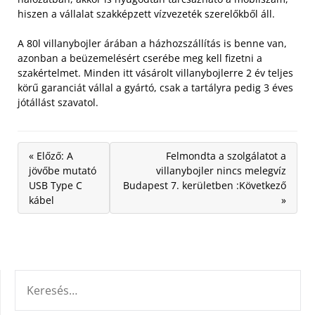
hiszen a vállalat szakképzett vízvezeték szerelőkből áll.
A 80l villanybojler árában a házhozszállítás is benne van,
azonban a beüzemelésért cserébe meg kell fizetni a
szakértelmet. Minden itt vásárolt villanybojlerre 2 év teljes
körű garanciát vállal a gyártó, csak a tartályra pedig 3 éves
jótállást szavatol.
« Előző: A
Felmondta a szolgálatot a
jövőbe mutató
villanybojler nincs melegvíz
USB Type C
Budapest 7. kerületben :Következő
kábel
»
KERESÉS: