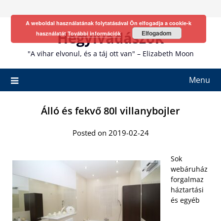
Skip
to
A weboldal használatának folytatásával Ön elfogadja a cookie-k
content
Hegyivadászok
Elfogadom
használatát
További információk
"A vihar elvonul, és a táj ott van" – Elizabeth Moon
Menu
Álló és fekvő 80l villanybojler
Posted on 2019-02-24
Sok
webáruház
forgalmaz
háztartási
és egyéb