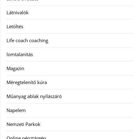
Látnivalók
Letöltés
Life coach coaching
lomtalanítás
Magazin
Méregtelenítő kúra
Műanyag ablak nyílászáró
Napelem
Nemzeti Parkok
Online pénztárgép