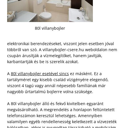
80l villanybojler
elektronikai berendezéseket, viszont jelen esetben jóval
többről van szó. A villanybojler-csere.hu weboldalon nem
csupán árusítják a vízmelegítőket, hanem javítják,
karbantartják és be is szerelik azokat.
A
80l villanybojler esetével sincs
ez másként. Ez a
tartályméret egy kisebb család vízigényére elegendő,
viszont 4 tagú vagy annál népesebb famíliának már
nagyobb űrtartalmú bojlerre volna szüksége.
A 80l villanybojler álló és fekvő kivitelben egyaránt
megvásárolható. A megrendelés a honlapon feltüntetett
telefonszámon keresztül lehetséges. Amennyiben
valamilyen egyéb rendellenesség keletkezett a vízvezeték
hálózatban, akkor is nyugodtan tárcsázható a mobilszám,