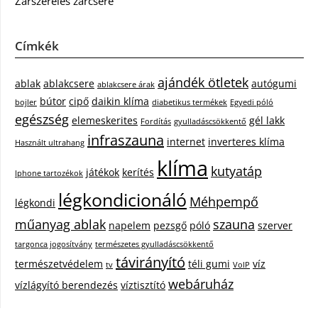
Zárszerelés zárcsere
Címkék
ajándék ötletek
ablak
ablakcsere
autógumi
ablakcsere árak
bútor
cipő
daikin klíma
bojler
diabetikus termékek
Egyedi póló
egészség
elemeskerites
gél lakk
Fordítás
gyulladáscsökkentő
infraszauna
internet
inverteres klíma
Használt ultrahang
klíma
kutyatáp
játékok
kerítés
Iphone tartozékok
légkondicionáló
Méhpempő
légkondi
műanyag ablak
szauna
napelem
pezsgő
póló
szerver
targonca jogosítvány
természetes gyulladáscsökkentő
távirányító
természetvédelem
téli gumi
víz
tv
VoIP
webáruház
vízlágyító berendezés
víztisztító