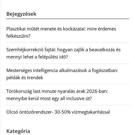
Bejegyzések
Plasztikai műtét menete és kockázatai: mire érdemes
felkészülni?
Szemhéjkorrekció fajtái: hogyan zajlik a beavatkozás és
mennyi lehet a felépülési idő?
Mesterséges intelligencia alkalmazások a fogászatban:
példák és trendek
Törökország last minute nyaralás árak 2026-ban:
mennyibe kerül most egy all inclusive út?
Olcsó öntözőrendszer- 30-50% vízmegtakarítással
Kategória