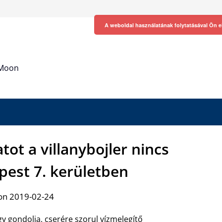
A weboldal használatának folytatásával Ön e
h Moon
tot a villanybojler nincs
pest 7. kerületben
on 2019-02-24
y gondolja, cserére szorul vízmelegítő