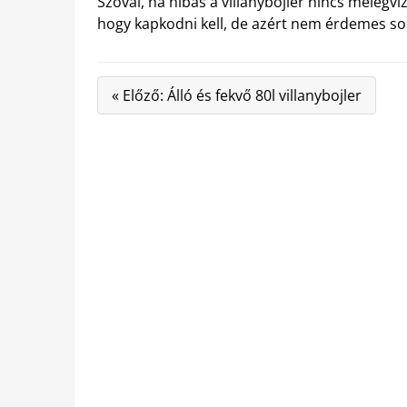
Szóval, ha hibás a villanybojler nincs melegv
hogy kapkodni kell, de azért nem érdemes sok
« Előző: Álló és fekvő 80l villanybojler