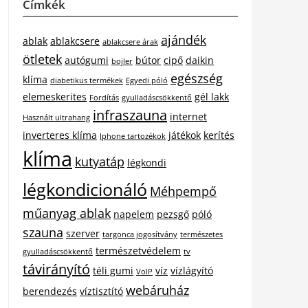
Címkék
ajándék
ablak
ablakcsere
ablakcsere árak
ötletek
autógumi
bútor
cipő
daikin
bojler
egészség
klíma
diabetikus termékek
Egyedi póló
elemeskerites
gél lakk
Fordítás
gyulladáscsökkentő
infraszauna
internet
Használt ultrahang
inverteres klíma
játékok
kerítés
Iphone tartozékok
klíma
kutyatáp
légkondi
légkondicionáló
Méhpempő
műanyag ablak
napelem
pezsgő
póló
szauna
szerver
targonca jogosítvány
természetes
természetvédelem
gyulladáscsökkentő
tv
távirányító
téli gumi
víz
vízlágyító
VoIP
webáruház
berendezés
víztisztító