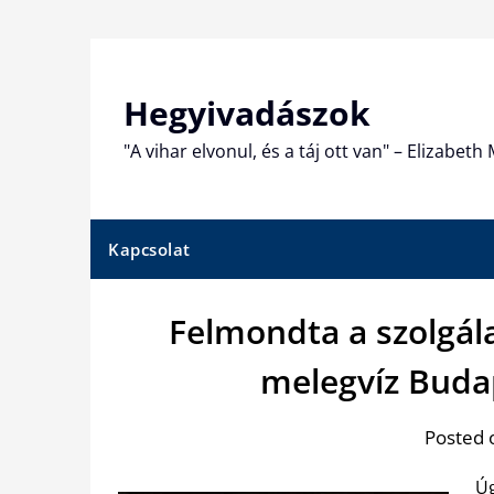
Skip
to
content
Hegyivadászok
"A vihar elvonul, és a táj ott van" – Elizabet
Kapcsolat
Felmondta a szolgála
melegvíz Buda
Posted 
Úg