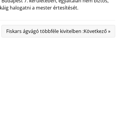
íz Budapest 7. kerületében, egyáltalán nem biztos,
áig halogatni a mester értesítését.
Fiskars ágvágó többféle kivitelben :Következő »