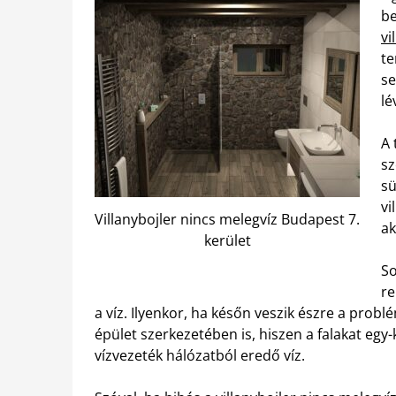
b
vi
te
se
lé
A 
sz
sü
vi
Villanybojler nincs melegvíz Budapest 7.
ak
kerület
So
re
a víz. Ilyenkor, ha későn veszik észre a prob
épület szerkezetében is, hiszen a falakat egy-
vízvezeték hálózatból eredő víz.