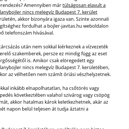
erendezés? Amennyiben már
túlságosan elavult a
llanybojler nincs melegvíz Budapest 7. kerület
rületén, akkor bizonyára igaza van. Szinte azonnali
gítséghez fordulhat a bojler-javitas.hu weboldalon
vő telefonszám hívásával.
tárcsázás után nem sokkal kiérkeznek a vízvezeték
erelő szakemberek, persze ez mindig függ az eset
rgősségétől is. Amikor csak elöregedett egy
llanybojler nincs melegvíz Budapest 7. kerületében,
kor az vélhetően nem számít óriási vészhelyzetnek.
kkal inkább elnapolhatatlan, ha csőtörés vagy
pedés következtében valahol szivárog vagy csöpög
lémát, akkor hatalmas károk keletkezhetnek, akár az
két napon belül teljesen át tudja áztatni a