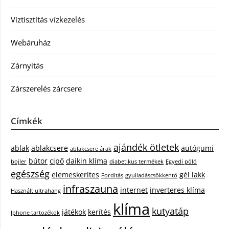
Víztisztítás vízkezelés
Webáruház
Zárnyitás
Zárszerelés zárcsere
Címkék
ajándék ötletek
ablak
ablakcsere
autógumi
ablakcsere árak
bútor
cipő
daikin klíma
bojler
diabetikus termékek
Egyedi póló
egészség
elemeskerites
gél lakk
Fordítás
gyulladáscsökkentő
infraszauna
internet
inverteres klíma
Használt ultrahang
klíma
kutyatáp
játékok
kerítés
Iphone tartozékok