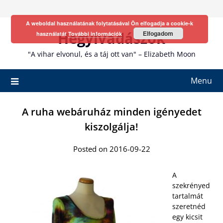
Skip
to
A weboldal használatának folytatásával Ön elfogadja a cookie-k
content
Hegyivadászok
Elfogadom
használatát
További információk
"A vihar elvonul, és a táj ott van" – Elizabeth Moon
Menu
A ruha webáruház minden igényedet
kiszolgálja!
Posted on 2016-09-22
A
szekrényed
tartalmát
szeretnéd
egy kicsit