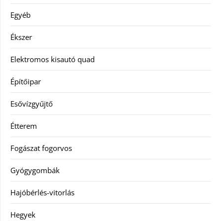
Egyéb
Ékszer
Elektromos kisautó quad
Építőipar
Esővízgyűjtő
Étterem
Fogászat fogorvos
Gyógygombák
Hajóbérlés-vitorlás
Hegyek