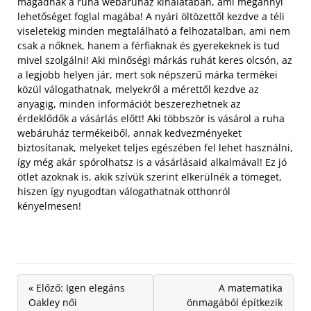
magadnak a ruha webáruház kínálatában, ami megannyi
lehetőséget foglal magába! A nyári öltözettől kezdve a téli
viseletekig minden megtalálható a felhozatalban, ami nem
csak a nőknek, hanem a férfiaknak és gyerekeknek is tud
mivel szolgálni!
Aki minőségi márkás ruhát keres olcsón, az
a legjobb helyen jár, mert sok népszerű márka termékei
közül válogathatnak, melyekről a mérettől kezdve az
anyagig, minden információt beszerezhetnek az
érdeklődők a vásárlás előtt! Aki többször is vásárol a ruha
webáruház termékeiből, annak kedvezményeket
biztosítanak, melyeket teljes egészében fel lehet használni,
így még akár spórolhatsz is a vásárlásaid alkalmával! Ez jó
ötlet azoknak is, akik szívük szerint elkerülnék a tömeget,
hiszen így nyugodtan válogathatnak otthonról
kényelmesen!
« Előző: Igen elegáns
A matematika
Oakley női
önmagából építkezik