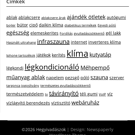
Címkék
ajándék ötletek
ablak
ablakcsere
autógumi
ablakcsere árak
bútor
cipő
daikin klíma
bojler
diabetikus termékek
Egyedi póló
egészség
elemeskerites
gél lakk
Fordítás
gyulladáscsökkentő
infraszauna
internet
inverteres klíma
Használt ultrahang
klíma
kutyatáp
játékok
kerítés
Iphone tartozékok
légkondicionáló
Méhpempő
légkondi
műanyag ablak
szauna
napelem
pezsgő
póló
szerver
targonca jogosítvány
természetes gyulladáscsökkentő
távirányító
természetvédelem
téli gumi
víz
tv
VoIP
webáruház
vízlágyító berendezés
víztisztító
©2026 Hegyivadászok
| Design:
Newspaperly