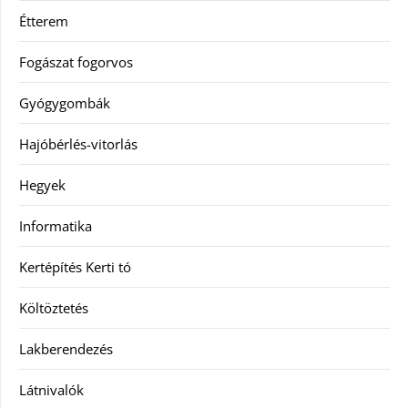
Étterem
Fogászat fogorvos
Gyógygombák
Hajóbérlés-vitorlás
Hegyek
Informatika
Kertépítés Kerti tó
Költöztetés
Lakberendezés
Látnivalók