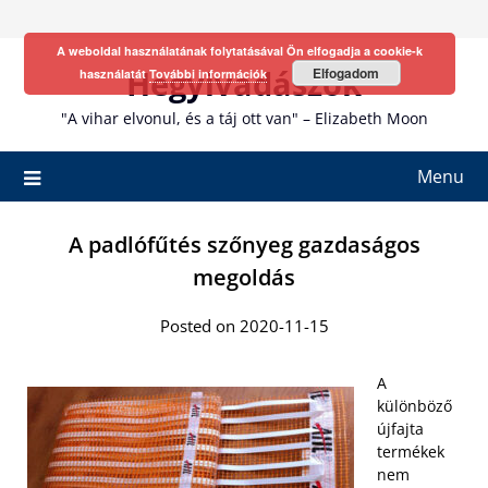
Skip
to
A weboldal használatának folytatásával Ön elfogadja a cookie-k
content
Hegyivadászok
Elfogadom
használatát
További információk
"A vihar elvonul, és a táj ott van" – Elizabeth Moon
Menu
A padlófűtés szőnyeg gazdaságos
megoldás
Posted on 2020-11-15
A
különböző
újfajta
termékek
nem