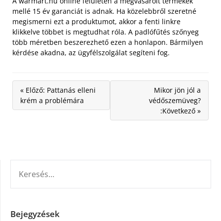
A warmart.hu online felületen a megvásárolt termékek
mellé 15 év garanciát is adnak. Ha közelebbről szeretné
megismerni ezt a produktumot, akkor a fenti linkre
klikkelve többet is megtudhat róla. A padlófűtés szőnyeg
több méretben beszerezhető ezen a honlapon. Bármilyen
kérdése akadna, az ügyfélszolgálat segíteni fog.
« Előző: Pattanás elleni
Mikor jön jól a
krém a problémára
védőszemüveg?
:Következő »
KERESÉS:
Bejegyzések