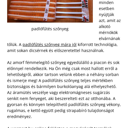
minden
esetben
nyújtják
azt, amit az
alkotó
padlófűtés szőnyeg
mérnökök
elvárnának
tőlük. A
padlófűtés szőnyeg mára jól
kiforrott technológia,
amit sokan dicsérnek és előszeretettel használnak.
Az amorf fémmelegítő szőnyeg egyedülálló a piacon és sok
előnnyel rendelkezik. Ha Ön még csak most hallott erről a
lehetőségről, akkor tartson velünk ebben a néhány sorban
és ismerje meg! A padlófűtés szőnyeg teljes mértékben
biztonságos és bármilyen burkolóanyag alá elhelyezhető.
Az áramütés veszélye vagy elektromágneses sugárzás
senkit nem fenyeget, aki beszerelteti ezt az otthonába. A
gyorsan és könnyen telepíthető padlófűtés szőnyeg vékony,
rugalmas, e kettő együtt pedig strapabíró tulajdonságot
eredményez.