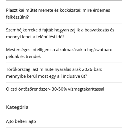
Plasztikai műtét menete és kockázatai: mire érdemes
felkészülni?
Szemhéjkorrekció fajtái: hogyan zajlik a beavatkozás és
mennyi lehet a felépülési idő?
Mesterséges intelligencia alkalmazások a fogászatban:
példák és trendek
Törökország last minute nyaralás árak 2026-ban:
mennyibe kerül most egy all inclusive út?
Olcsó öntözőrendszer- 30-50% vízmegtakarítással
Kategória
Ajtó beltéri ajtó