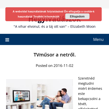
Skip
to
A weboldal használatának folytatásával Ön elfogadja a cookie-k
content
Hegyivadászok
Elfogadom
használatát
További információk
"A vihar elvonul, és a táj ott van" – Elizabeth Moon
Menu
TVműsor a netről.
Posted on 2016-11-02
Szeretnéd
megtudni
miért érdemes
este
bekapcsolni a
tévét,
elfelejtetted