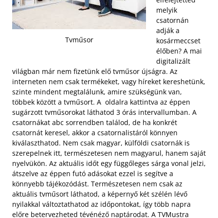
melyik
csatornán
adják a
Tvműsor
kosármeccset
élőben? A mai
digitalizált
világban már nem fizetünk elő tvműsor újságra. Az
interneten nem csak termékeket, vagy híreket kereshetünk,
szinte mindent megtalálunk, amire szükségünk van,
többek között a tvműsort. A oldalra kattintva az éppen
sugárzott tvműsorokat láthatod 3 órás intervallumban. A
csatornákat abc sorrendben találod, de ha konkrét
csatornát keresel, akkor a csatornalistáról könnyen
kiválaszthatod. Nem csak magyar, külföldi csatornák is
szerepelnek itt, természetesen nem magyarul, hanem saját
nyelvükön.
Az aktuális időt egy függőleges sárga vonal jelzi,
átszelve az éppen futó adásokat ezzel is segítve a
könnyebb tájékozódást. Természetesen nem csak az
aktuális tvműsort láthatod, a képernyő két szélén lévő
nyilakkal változtathatod az időpontokat, így több napra
előre betervezheted tévénéző naptárodat. A TVMustra