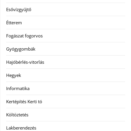
Esővízgyűjtő
Étterem
Fogászat fogorvos
Gyógygombák
Hajóbérlés-vitorlás
Hegyek
Informatika
Kertépítés Kerti tó
Költöztetés
Lakberendezés