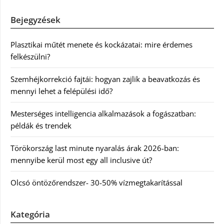
Bejegyzések
Plasztikai műtét menete és kockázatai: mire érdemes
felkészülni?
Szemhéjkorrekció fajtái: hogyan zajlik a beavatkozás és
mennyi lehet a felépülési idő?
Mesterséges intelligencia alkalmazások a fogászatban:
példák és trendek
Törökország last minute nyaralás árak 2026-ban:
mennyibe kerül most egy all inclusive út?
Olcsó öntözőrendszer- 30-50% vízmegtakarítással
Kategória