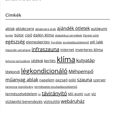
Címkék
ajándék ötletek
ablak
ablakcsere
autógumi
ablakcsere árak
bútor
cipő
daikin klíma
bojler
diabetikus termékek
Egyedi póló
egészség
elemeskerites
gél lakk
Fordítás
gyulladáscsökkentő
infraszauna
internet
inverteres klíma
Használt ultrahang
klíma
kutyatáp
játékok
kerítés
Iphone tartozékok
légkondicionáló
Méhpempő
légkondi
műanyag ablak
szauna
napelem
pezsgő
póló
szerver
targonca jogosítvány
természetes gyulladáscsökkentő
távirányító
természetvédelem
téli gumi
víz
tv
VoIP
webáruház
vízlágyító berendezés
víztisztító