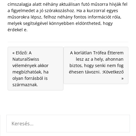
címszalagja alatt néhány aktuálisan futó műsorra hívják fel
a figyelmedet a jó szórakozáshoz. Ha a kurzorral egyes
műsorokra lépsz, felhoz néhány fontos információt róla,
melyek segítségével könnyebben eldöntheted, hogy
érdekel e.
« Előző: A
A korlátlan Trófea Étterem
NaturalSwiss
lesz az a hely, ahonnan
vélemények akkor
biztos, hogy senki nem fog
megbízhatóak, ha
éhesen távozni. :Következő
olyan forrásból is
»
származnak.
KERESÉS: