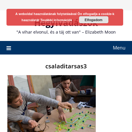
Skip
to
A weboldal használatának folytatásával Ön elfogadja a cookie-k
content
Hegyivadászok
Elfogadom
használatát
További információk
"A vihar elvonul, és a táj ott van" – Elizabeth Moon
Menu
csaladitarsas3