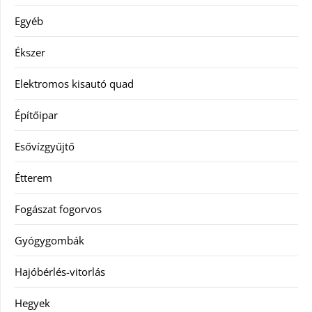
Egyéb
Ékszer
Elektromos kisautó quad
Építőipar
Esővízgyűjtő
Étterem
Fogászat fogorvos
Gyógygombák
Hajóbérlés-vitorlás
Hegyek