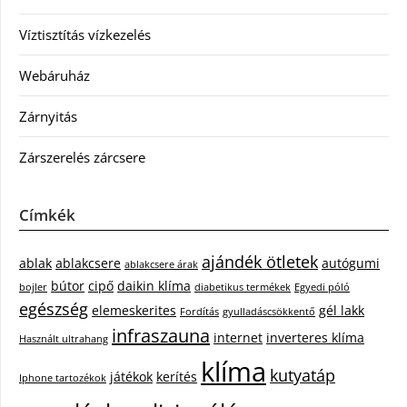
Víztisztítás vízkezelés
Webáruház
Zárnyitás
Zárszerelés zárcsere
Címkék
ajándék ötletek
ablak
ablakcsere
autógumi
ablakcsere árak
bútor
cipő
daikin klíma
bojler
diabetikus termékek
Egyedi póló
egészség
elemeskerites
gél lakk
Fordítás
gyulladáscsökkentő
infraszauna
internet
inverteres klíma
Használt ultrahang
klíma
kutyatáp
játékok
kerítés
Iphone tartozékok