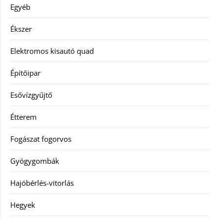
Egyéb
Ékszer
Elektromos kisautó quad
Építőipar
Esővízgyűjtő
Étterem
Fogászat fogorvos
Gyógygombák
Hajóbérlés-vitorlás
Hegyek