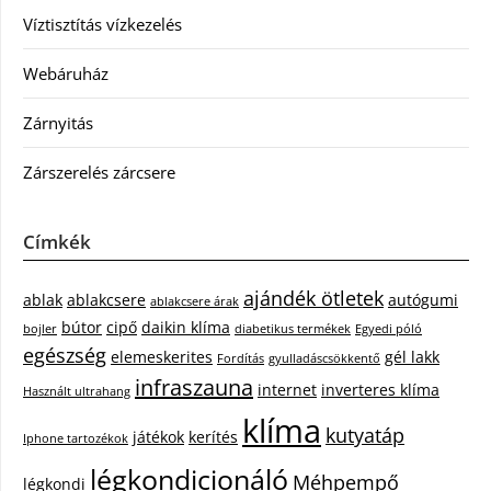
Víztisztítás vízkezelés
Webáruház
Zárnyitás
Zárszerelés zárcsere
Címkék
ajándék ötletek
ablak
ablakcsere
autógumi
ablakcsere árak
bútor
cipő
daikin klíma
bojler
diabetikus termékek
Egyedi póló
egészség
elemeskerites
gél lakk
Fordítás
gyulladáscsökkentő
infraszauna
internet
inverteres klíma
Használt ultrahang
klíma
kutyatáp
játékok
kerítés
Iphone tartozékok
légkondicionáló
Méhpempő
légkondi