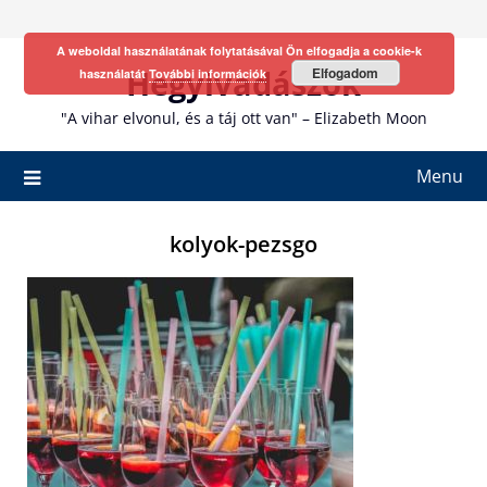
Skip
to
A weboldal használatának folytatásával Ön elfogadja a cookie-k
content
Hegyivadászok
Elfogadom
használatát
További információk
"A vihar elvonul, és a táj ott van" – Elizabeth Moon
Menu
kolyok-pezsgo