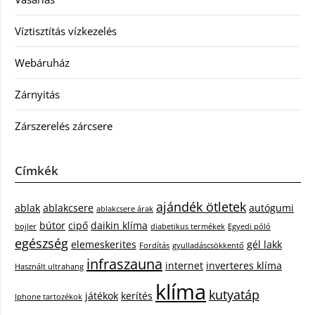
Víztisztítás vízkezelés
Webáruház
Zárnyitás
Zárszerelés zárcsere
Címkék
ajándék ötletek
ablak
ablakcsere
autógumi
ablakcsere árak
bútor
cipő
daikin klíma
bojler
diabetikus termékek
Egyedi póló
egészség
elemeskerites
gél lakk
Fordítás
gyulladáscsökkentő
infraszauna
internet
inverteres klíma
Használt ultrahang
klíma
kutyatáp
játékok
kerítés
Iphone tartozékok