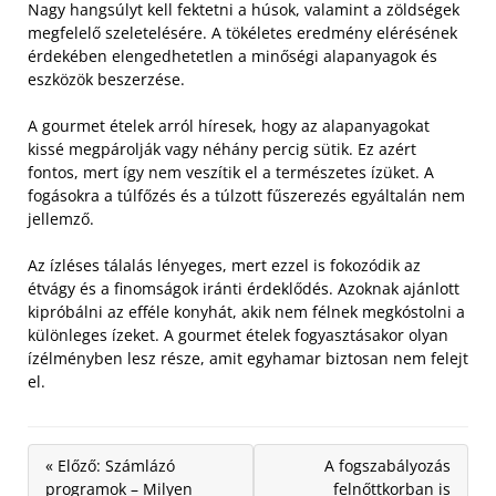
Nagy hangsúlyt kell fektetni a húsok, valamint a zöldségek
megfelelő szeletelésére. A tökéletes eredmény elérésének
érdekében elengedhetetlen a minőségi alapanyagok és
eszközök beszerzése.
A gourmet ételek arról híresek, hogy az alapanyagokat
kissé megpárolják vagy néhány percig sütik. Ez azért
fontos, mert így nem veszítik el a természetes ízüket. A
fogásokra a túlfőzés és a túlzott fűszerezés egyáltalán nem
jellemző.
Az ízléses tálalás lényeges, mert ezzel is fokozódik az
étvágy és a finomságok iránti érdeklődés. Azoknak ajánlott
kipróbálni az efféle konyhát, akik nem félnek megkóstolni a
különleges ízeket. A gourmet ételek fogyasztásakor olyan
ízélményben lesz része, amit egyhamar biztosan nem felejt
el.
« Előző: Számlázó
A fogszabályozás
programok – Milyen
felnőttkorban is