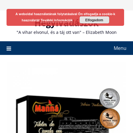
Skip
to
A weboldal használatának folytatásával Ön elfogadja a cookie-k
content
Hegyivadászok
Elfogadom
használatát
További információk
"A vihar elvonul, és a táj ott van" – Elizabeth Moon
Menu