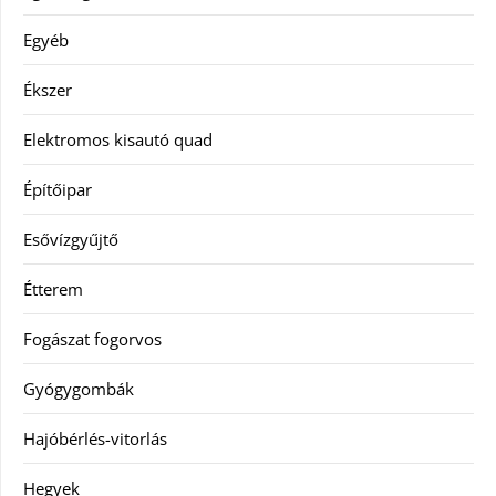
Egyéb
Ékszer
Elektromos kisautó quad
Építőipar
Esővízgyűjtő
Étterem
Fogászat fogorvos
Gyógygombák
Hajóbérlés-vitorlás
Hegyek