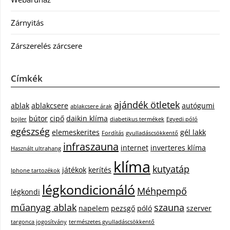
Zárnyitás
Zárszerelés zárcsere
Címkék
ajándék ötletek
ablak
ablakcsere
autógumi
ablakcsere árak
bútor
cipő
daikin klíma
bojler
diabetikus termékek
Egyedi póló
egészség
elemeskerites
gél lakk
Fordítás
gyulladáscsökkentő
infraszauna
internet
inverteres klíma
Használt ultrahang
klíma
kutyatáp
játékok
kerítés
Iphone tartozékok
légkondicionáló
Méhpempő
légkondi
műanyag ablak
szauna
napelem
pezsgő
póló
szerver
targonca jogosítvány
természetes gyulladáscsökkentő