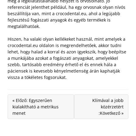
még a legkilátástalanabb helyzet is orvosolható. Jó
referenciát jelenthet például, ha egy orvosnak olyan nívós
beszállítója van, mint a crocodental.eu, ahol a legújabb
fejlesztésű fogászati anyagok és egyéb termékek is
megtalálhatóak.
Hiszen, ha valaki olyan kellékeket használ, mint amelyek a
crocodental.eu oldalon is megrendelhetőek, akkor tudni
lehet, hogy halad a korral és azon igyekszik, hogy beépítse
a munkájába azokat a fogászati anyagokat, amelyekkel
szebb, tartósabb eredmény érhető el és ennek hála a
páciensek is kevesebb kényelmetlenség árán kaphatják
vissza a tökéletes fogsorukat.
« Előző: Egyszerűen
Klímával a jobb
kialakítható a metrikus
közérzetért
menet
:Következő »