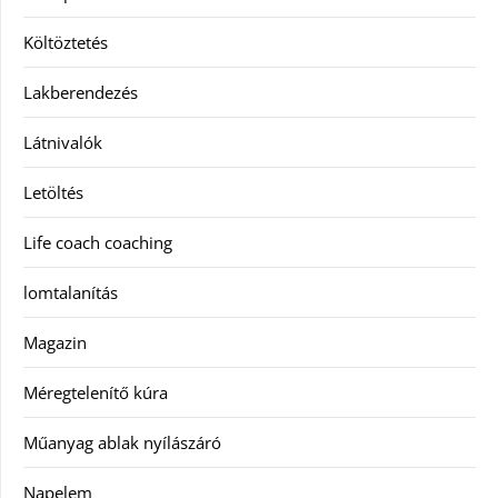
Költöztetés
Lakberendezés
Látnivalók
Letöltés
Life coach coaching
lomtalanítás
Magazin
Méregtelenítő kúra
Műanyag ablak nyílászáró
Napelem