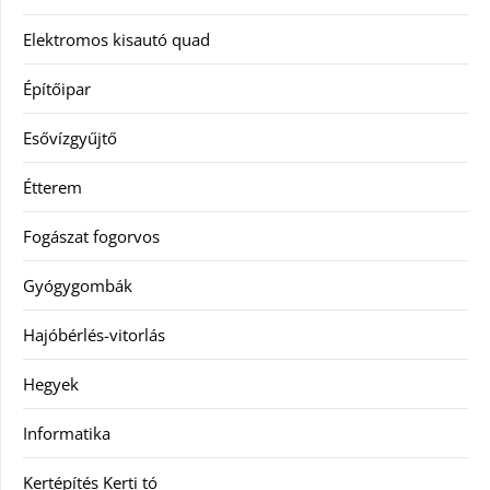
Elektromos kisautó quad
Építőipar
Esővízgyűjtő
Étterem
Fogászat fogorvos
Gyógygombák
Hajóbérlés-vitorlás
Hegyek
Informatika
Kertépítés Kerti tó