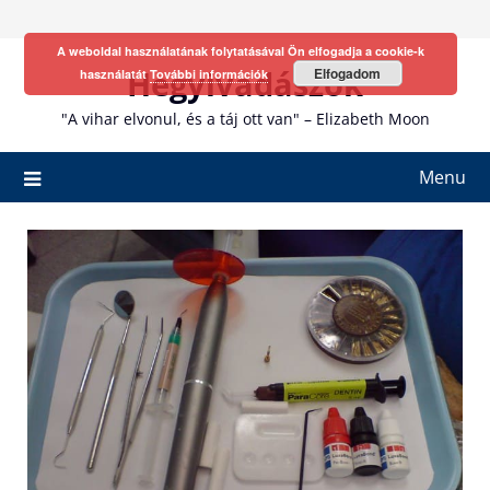
Skip
to
A weboldal használatának folytatásával Ön elfogadja a cookie-k
content
Hegyivadászok
Elfogadom
használatát
További információk
"A vihar elvonul, és a táj ott van" – Elizabeth Moon
Menu