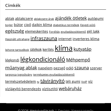
Címkék
ajándék ötletek
ablak
ablakcsere
autógumi
ablakcsere árak
bútor
cipő
daikin klíma
bojler
diabetikus termékek
Egyedi póló
egészség
elemeskerites
gél lakk
Fordítás
gyulladáscsökkentő
infraszauna
internet
inverteres klíma
Használt ultrahang
klíma
kutyatáp
játékok
kerítés
Iphone tartozékok
légkondicionáló
Méhpempő
légkondi
műanyag ablak
szauna
napelem
pezsgő
póló
szerver
targonca jogosítvány
természetes gyulladáscsökkentő
távirányító
természetvédelem
téli gumi
víz
tv
VoIP
webáruház
vízlágyító berendezés
víztisztító
©2026 Hegyivadászok
| Design:
Newspaperly