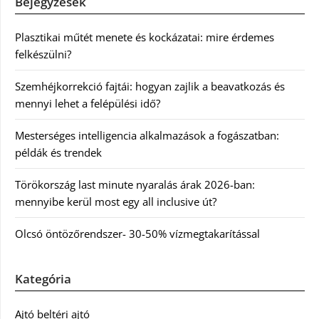
Bejegyzések
Plasztikai műtét menete és kockázatai: mire érdemes
felkészülni?
Szemhéjkorrekció fajtái: hogyan zajlik a beavatkozás és
mennyi lehet a felépülési idő?
Mesterséges intelligencia alkalmazások a fogászatban:
példák és trendek
Törökország last minute nyaralás árak 2026-ban:
mennyibe kerül most egy all inclusive út?
Olcsó öntözőrendszer- 30-50% vízmegtakarítással
Kategória
Ajtó beltéri ajtó