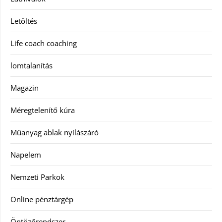
Letöltés
Life coach coaching
lomtalanítás
Magazin
Méregtelenítő kúra
Műanyag ablak nyílászáró
Napelem
Nemzeti Parkok
Online pénztárgép
Öntözőrendszer