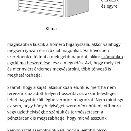
és egyre
Klíma
magasabbra kúszik a hőmérő higanyszála, akkor valahogy
mégsem igazán érezzük jól magunkat. Ha hűvösben
szeretnénk eltölteni a melegebb napokat, akkor
számunkra
egy klíma beszerelése
lesz a megoldás. Azt, hogy melyiket
és mennyiért érdemes megvásárolni, több tényező is
meghatározhatja.
Számít, hogy a saját lakásunkban élünk-e, mert ha nem
tervezünk az adott helyen hosszútávra, akkor felesleges
lehet nagyobb költségbe vernünk magunkat. Nem mindegy
az sem, hogy hány helyiséget szeretnénk hűteni, otthonra
vagy üzlethelyiségbe szánjuk és természetesen a
pénztárcánk is megszabhatja, hogy mit válasszunk.
Sajnos azzal számolnunk kell, hogy a legtöbb olcsó