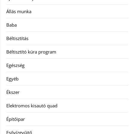
Állás munka
Baba
Béltisztítás
Béltisztító kúra program
Egészség
Egyéb
Ékszer
Elektromos kisautó quad
Építőipar
Esővízgyűjtő