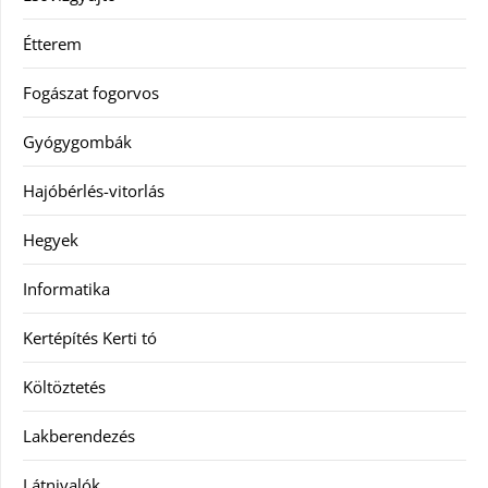
Étterem
Fogászat fogorvos
Gyógygombák
Hajóbérlés-vitorlás
Hegyek
Informatika
Kertépítés Kerti tó
Költöztetés
Lakberendezés
Látnivalók