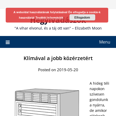
Skip
to
A weboldal használatának folytatásával Ön elfogadja a cookie-k
content
Hegyivadászok
Elfogadom
használatát
További információk
"A vihar elvonul, és a táj ott van" – Elizabeth Moon
Menu
Klímával a jobb közérzetért
Posted on 2019-05-20
A hideg téli
napokon
szívesen
gondolunk
a nyárra,
de amikor
elérkezik