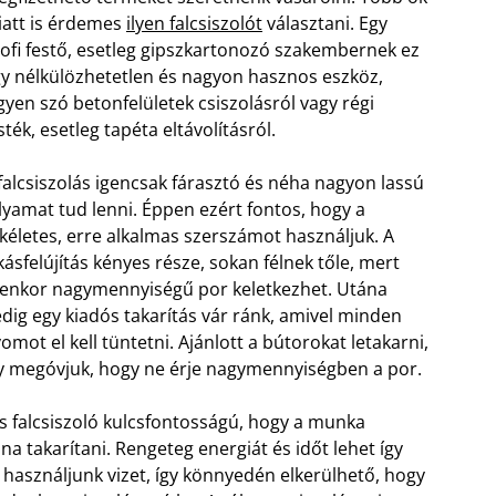
att is érdemes
ilyen falcsiszolót
választani. Egy
ofi festő, esetleg gipszkartonozó szakembernek ez
y nélkülözhetetlen és nagyon hasznos eszköz,
gyen szó betonfelületek csiszolásról vagy régi
sték, esetleg tapéta eltávolításról.
falcsiszolás igencsak fárasztó és néha nagyon lassú
lyamat tud lenni. Éppen ezért fontos, hogy a
kéletes, erre alkalmas szerszámot használjuk. A
kásfelújítás kényes része, sokan félnek tőle, mert
yenkor nagymennyiségű por keletkezhet. Utána
dig egy kiadós takarítás vár ránk, amivel minden
omot el kell tüntetni. Ajánlott a bútorokat letakarni,
y megóvjuk, hogy ne érje nagymennyiségben a por.
s falcsiszoló kulcsfontosságú, hogy a munka
a takarítani. Rengeteg energiát és időt lehet így
használjunk vizet, így könnyedén elkerülhető, hogy