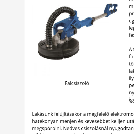
mi
pr
eg
le
fe
A 
fo
tö
la
il
Falcsíszoló
pe
ny
íg
Lakásunk felújításakor a megfelelő elektromo
hatékonyan menjen és kevesebbet kelljen után
megspórolni. Nedves csiszolásnál nyugodtan 