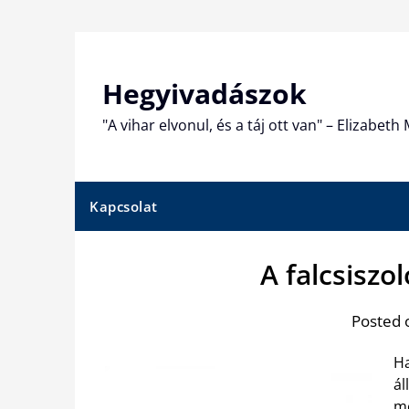
Skip
to
content
Hegyivadászok
"A vihar elvonul, és a táj ott van" – Elizabet
Kapcsolat
A falcsiszol
Posted 
Ha
ál
me