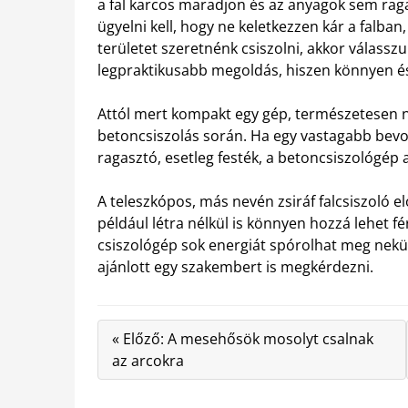
a fal karcos maradjon és az anyagok sem rag
ügyelni kell, hogy ne keletkezzen kár a falb
területet szeretnénk csiszolni, akkor válasszu
legpraktikusabb megoldás, hiszen könnyen és
Attól mert kompakt egy gép, természetesen ne
betoncsiszolás során. Ha egy vastagabb bevon
ragasztó, esetleg festék, a betoncsiszológép 
A teleszkópos, más nevén zsiráf falcsiszoló el
például létra nélkül is könnyen hozzá lehet férn
csiszológép sok energiát spórolhat meg nekün
ajánlott egy szakembert is megkérdezni.
« Előző: A mesehősök mosolyt csalnak
az arcokra