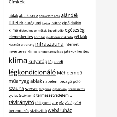
Címkék
ajándék
ablak
ablakcsere
ablakcsere árak
ötletek
autógumi
bútor
cipő
daikin
bojler
egészség
klíma
diabetikus termékek
Egyedi póló
elemeskerites
gél lakk
Fordítás
gyulladáscsökkentő
infraszauna
internet
Használt ultrahang
inverteres klíma
játékok
kerítés
Iphone tartozékok
klíma
kutyatáp
légkondi
légkondicionáló
Méhpempő
műanyag ablak
napelem
pezsgő
póló
szauna
szerver
targonca jogosítvány
természetes
természetvédelem
gyulladáscsökkentő
tv
távirányító
téli gumi
víz
vízlágyító
VoIP
webáruház
berendezés
víztisztító