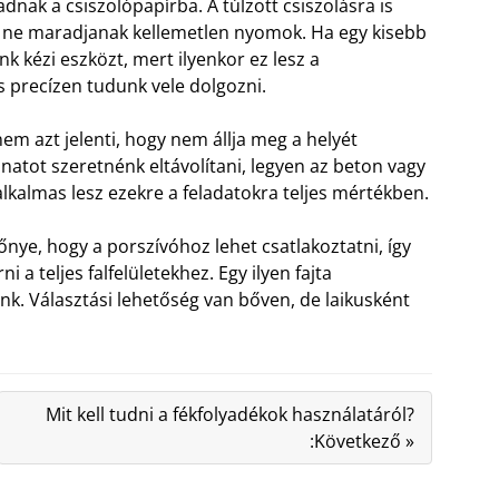
adnak a csiszolópapírba.
A túlzott csiszolásra is
an, ne maradjanak kellemetlen nyomok. Ha egy kisebb
nk kézi eszközt, mert ilyenkor ez lesz a
 precízen tudunk vele dolgozni.
m azt jelenti, hogy nem állja meg a helyét
atot szeretnénk eltávolítani, legyen az beton vagy
alkalmas lesz ezekre a feladatokra teljes mértékben.
őnye, hogy a porszívóhoz lehet csatlakoztatni, így
i a teljes falfelületekhez. Egy ilyen fajta
k. Választási lehetőség van bőven, de laikusként
Mit kell tudni a fékfolyadékok használatáról?
:Következő »