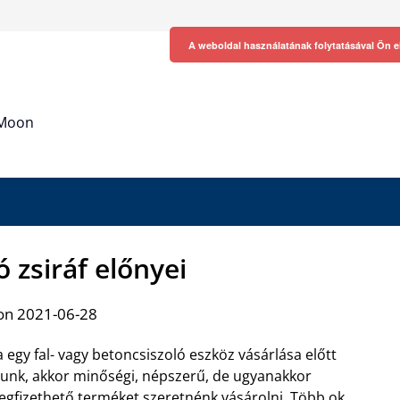
A weboldal használatának folytatásával Ön e
h Moon
ó zsiráf előnyei
on 2021-06-28
 egy fal- vagy betoncsiszoló eszköz vásárlása előtt
lunk, akkor minőségi, népszerű, de ugyanakkor
gfizethető terméket szeretnénk vásárolni. Több ok