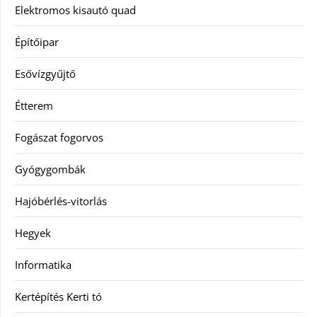
Elektromos kisautó quad
Építőipar
Esővízgyűjtő
Étterem
Fogászat fogorvos
Gyógygombák
Hajóbérlés-vitorlás
Hegyek
Informatika
Kertépítés Kerti tó