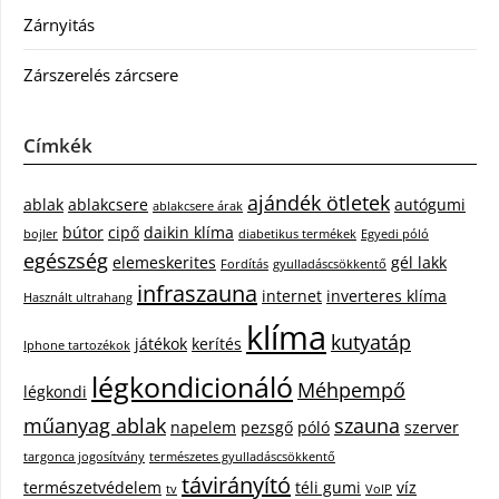
Zárnyitás
Zárszerelés zárcsere
Címkék
ajándék ötletek
ablak
ablakcsere
autógumi
ablakcsere árak
bútor
cipő
daikin klíma
bojler
diabetikus termékek
Egyedi póló
egészség
elemeskerites
gél lakk
Fordítás
gyulladáscsökkentő
infraszauna
internet
inverteres klíma
Használt ultrahang
klíma
kutyatáp
játékok
kerítés
Iphone tartozékok
légkondicionáló
Méhpempő
légkondi
műanyag ablak
szauna
napelem
pezsgő
póló
szerver
targonca jogosítvány
természetes gyulladáscsökkentő
távirányító
természetvédelem
téli gumi
víz
tv
VoIP