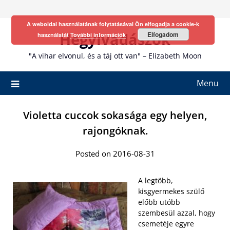
Skip
to
A weboldal használatának folytatásával Ön elfogadja a cookie-k
content
Hegyivadászok
Elfogadom
használatát
További információk
"A vihar elvonul, és a táj ott van" – Elizabeth Moon
Menu
Violetta cuccok sokasága egy helyen,
rajongóknak.
Posted on 2016-08-31
A legtöbb,
kisgyermekes szülő
előbb utóbb
szembesül azzal, hogy
csemetéje egyre