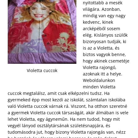
nyitottabb a mesék
világára. Azonban,
mindig van egy nagy
kedvenc, kinek
arcképéből sosem
elég. Kislányos szülők
bizonyosan tudják, ki
is az a Violetta, és
biztos vagyok benne,
hogy akinek csemetéje
Violetta rajongó,
Violetta cuccok
azoknak itt a helye.
Weboldalunkon
minden Violetta
cuccok megtalálsz, amit csak elképzelni tudsz. Ha
gyermeked épp most kezdi az iskolát, számtalan iskolába
való Violetta cuccok várnak rá. Viszont, ha otthon szeretné
a gyermek Violetta cuccok társaságát, akár álmában is vele
lehet Violetta, egy ágyneműn. Ha nem tudod, hogy mit
vegyél lányod osztálytársának születésnapjára, és
tudomásodra jut, hogy bizony Violetta rajongás van, nézz