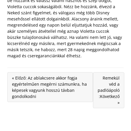
be hozzánk és válassz valami hasznos és szép dolgot,
Violetta cuccok sokaságából. Nézz be hozzánk, élvezd a
Neked szánt figyelmet,
és válogass még több Disney
mesehőssel ellátott dolgainkból. Alacsony áraink mellett,
megrendelésed egy napon belül eljuttatjuk hozzád, vagy
akár személyes átvétellel még aznap Violetta cuccok
büszke tulajdonosává válhatsz. Ha valami nem lett jó, vagy
kicserélnéd egy másikra, mert gyermekednek mégiscsak a
másik tetszik, ne habozz, mert 28 napig meggondolhatod
magad és cseregaranciánkkal élhetsz.
« Előző: Az ablakcsere akkor fogja
Remekül
egyértelműen megérni számunkra, ha
véd a
képesek vagyunk hosszú távban
padlóápoló
gondolkodni
:Következő
»