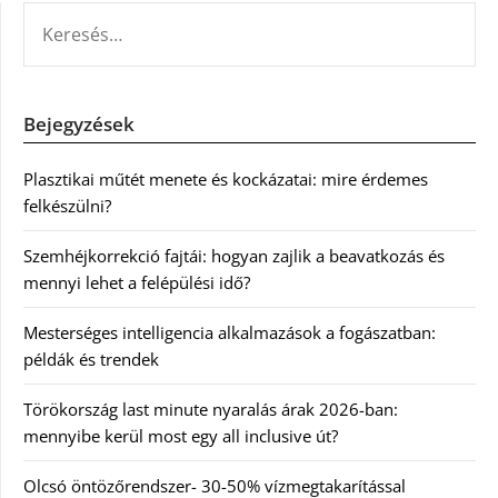
KERESÉS:
Bejegyzések
Plasztikai műtét menete és kockázatai: mire érdemes
felkészülni?
Szemhéjkorrekció fajtái: hogyan zajlik a beavatkozás és
mennyi lehet a felépülési idő?
Mesterséges intelligencia alkalmazások a fogászatban:
példák és trendek
Törökország last minute nyaralás árak 2026-ban:
mennyibe kerül most egy all inclusive út?
Olcsó öntözőrendszer- 30-50% vízmegtakarítással