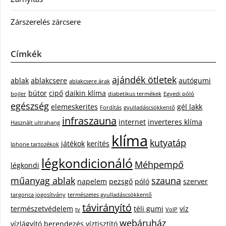
Zárszerelés zárcsere
Címkék
ajándék ötletek
ablak
ablakcsere
autógumi
ablakcsere árak
bútor
cipő
daikin klíma
bojler
diabetikus termékek
Egyedi póló
egészség
elemeskerites
gél lakk
Fordítás
gyulladáscsökkentő
infraszauna
internet
inverteres klíma
Használt ultrahang
klíma
kutyatáp
játékok
kerítés
Iphone tartozékok
légkondicionáló
Méhpempő
légkondi
műanyag ablak
szauna
napelem
pezsgő
póló
szerver
targonca jogosítvány
természetes gyulladáscsökkentő
távirányító
természetvédelem
téli gumi
víz
tv
VoIP
webáruház
vízlágyító berendezés
víztisztító