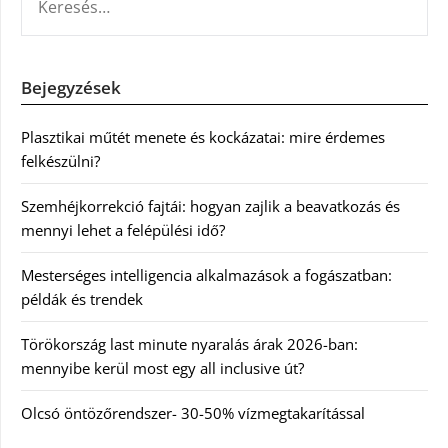
Bejegyzések
Plasztikai műtét menete és kockázatai: mire érdemes
felkészülni?
Szemhéjkorrekció fajtái: hogyan zajlik a beavatkozás és
mennyi lehet a felépülési idő?
Mesterséges intelligencia alkalmazások a fogászatban:
példák és trendek
Törökország last minute nyaralás árak 2026-ban:
mennyibe kerül most egy all inclusive út?
Olcsó öntözőrendszer- 30-50% vízmegtakarítással