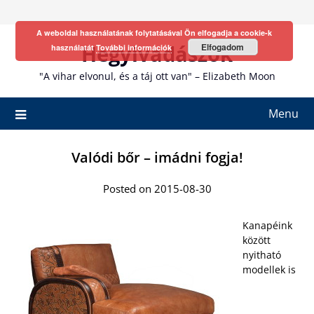
Skip
to
A weboldal használatának folytatásával Ön elfogadja a cookie-k
content
Hegyivadászok
Elfogadom
használatát
További információk
"A vihar elvonul, és a táj ott van" – Elizabeth Moon
Menu
Valódi bőr – imádni fogja!
Posted on 2015-08-30
Kanapéink
között
nyitható
modellek is