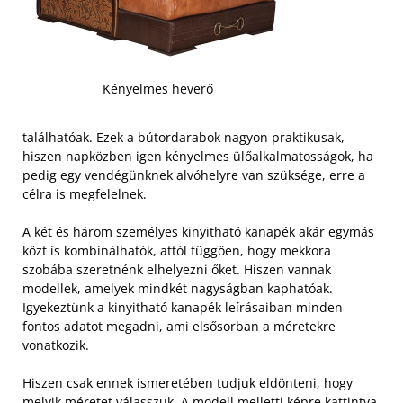
Kényelmes heverő
találhatóak. Ezek a bútordarabok nagyon praktikusak,
hiszen napközben igen kényelmes ülőalkalmatosságok, ha
pedig egy vendégünknek alvóhelyre van szüksége, erre a
célra is megfelelnek.
A két és három személyes kinyitható kanapék akár egymás
közt is kombinálhatók, attól függően, hogy mekkora
szobába szeretnénk elhelyezni őket. Hiszen vannak
modellek, amelyek mindkét nagyságban kaphatóak.
Igyekeztünk a kinyitható kanapék leírásaiban minden
fontos adatot megadni, ami elsősorban a méretekre
vonatkozik.
Hiszen csak ennek ismeretében tudjuk eldönteni, hogy
melyik méretet válasszuk. A modell melletti képre kattintva