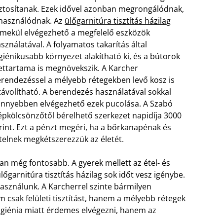
ztosítanak. Ezek idővel azonban megrongálódnak,
használódnak. Az
ülőgarnitúra tisztítás házilag
mekül elvégezhető a megfelelő eszközök
sználatával. A folyamatos takarítás által
giénikusabb környezet alakítható ki, és a bútorok
ettartama is megnövekszik. A Karcher
rendezéssel a mélyebb rétegekben levő kosz is
távolítható. A berendezés használatával sokkal
nnyebben elvégezhető ezek pucolása. A Szabó
pkölcsönzőtől bérelhető szerkezet napidíja 3000
rint. Ezt a pénzt megéri, ha a bőrkanapénak és
telnek megkétszerezzük az életét.
an még fontosabb. A gyerek mellett az étel- és
garnitúra tisztítás házilag sok időt vesz igénybe.
asználunk. A Karcherrel szinte bármilyen
m csak felületi tisztítást, hanem a mélyebb rétegek
higiénia miatt érdemes elvégezni, hanem az