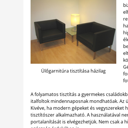
bi
el
re
ha
hi
él
be
el
kö
Gé
Ülőgarnitúra tisztítása házilag
fo
fo
A folyamatos tisztítás a gyermekes családokb
italfoltok mindennaposnak mondhatóak. Az ülő
Kivéve, ha modern gépeket és vegyszereket h
tisztítószer alkalmazható. A használatával ne
portalanítását is elvégezhetjük. Nem csak a 