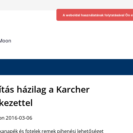
A weboldal használatának folytatásával Ön e
h Moon
ítás házilag a Karcher
kezettel
on 2016-03-06
kanapék és fotelek remek pihenési lehetőséget