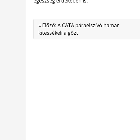
egészség érdekében is.
« Előző: A CATA páraelszívó hamar
kitessékeli a gőzt