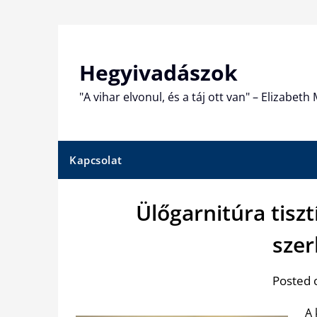
Skip
to
content
Hegyivadászok
"A vihar elvonul, és a táj ott van" – Elizabet
Kapcsolat
Ülőgarnitúra tiszt
szer
Posted 
A 