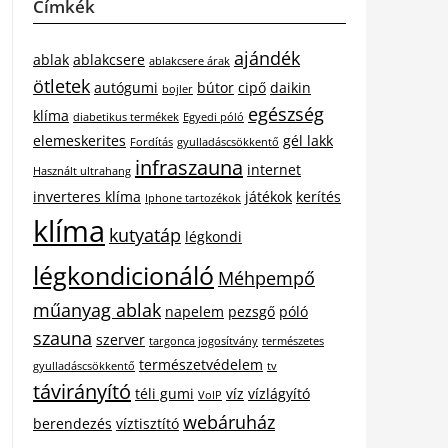
Címkék
ajándék
ablak
ablakcsere
ablakcsere árak
ötletek
autógumi
bútor
cipő
daikin
bojler
egészség
klíma
diabetikus termékek
Egyedi póló
elemeskerites
gél lakk
Fordítás
gyulladáscsökkentő
infraszauna
internet
Használt ultrahang
inverteres klíma
játékok
kerítés
Iphone tartozékok
klíma
kutyatáp
légkondi
légkondicionáló
Méhpempő
műanyag ablak
napelem
pezsgő
póló
szauna
szerver
targonca jogosítvány
természetes
természetvédelem
gyulladáscsökkentő
tv
távirányító
téli gumi
víz
vízlágyító
VoIP
webáruház
berendezés
víztisztító