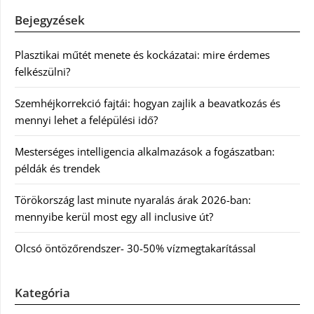
Bejegyzések
Plasztikai műtét menete és kockázatai: mire érdemes
felkészülni?
Szemhéjkorrekció fajtái: hogyan zajlik a beavatkozás és
mennyi lehet a felépülési idő?
Mesterséges intelligencia alkalmazások a fogászatban:
példák és trendek
Törökország last minute nyaralás árak 2026-ban:
mennyibe kerül most egy all inclusive út?
Olcsó öntözőrendszer- 30-50% vízmegtakarítással
Kategória