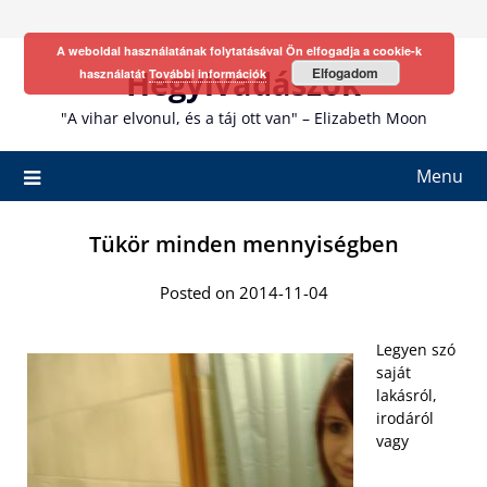
Skip
to
A weboldal használatának folytatásával Ön elfogadja a cookie-k
content
Hegyivadászok
Elfogadom
használatát
További információk
"A vihar elvonul, és a táj ott van" – Elizabeth Moon
Menu
Tükör minden mennyiségben
Posted on 2014-11-04
Legyen szó
saját
lakásról,
irodáról
vagy