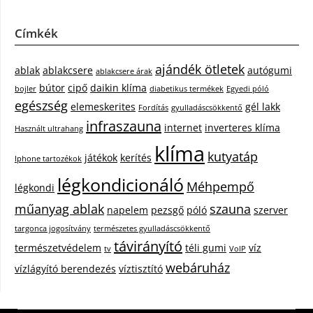
Címkék
ajándék ötletek
ablak
ablakcsere
autógumi
ablakcsere árak
bútor
cipő
daikin klíma
bojler
diabetikus termékek
Egyedi póló
egészség
elemeskerites
gél lakk
Fordítás
gyulladáscsökkentő
infraszauna
internet
inverteres klíma
Használt ultrahang
klíma
kutyatáp
játékok
kerítés
Iphone tartozékok
légkondicionáló
Méhpempő
légkondi
műanyag ablak
szauna
napelem
pezsgő
póló
szerver
targonca jogosítvány
természetes gyulladáscsökkentő
távirányító
természetvédelem
téli gumi
víz
tv
VoIP
webáruház
vízlágyító berendezés
víztisztító