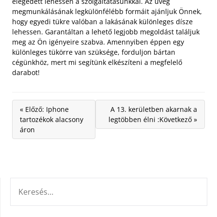
elégedett lehessen a szolgáltatásunkkal. Az üveg
megmunkálásának legkülönfélébb formáit ajánljuk Önnek,
hogy egyedi tükre valóban a lakásának különleges dísze
lehessen. Garantáltan a lehető legjobb megoldást találjuk
meg az Ön igényeire szabva. Amennyiben éppen egy
különleges tükörre van szüksége, forduljon bártan
cégünkhöz, mert mi segítünk elkészíteni a megfelelő
darabot!
« Előző: Iphone
A 13. kerületben akarnak a
tartozékok alacsony
legtöbben élni :Következő »
áron
KERESÉS: