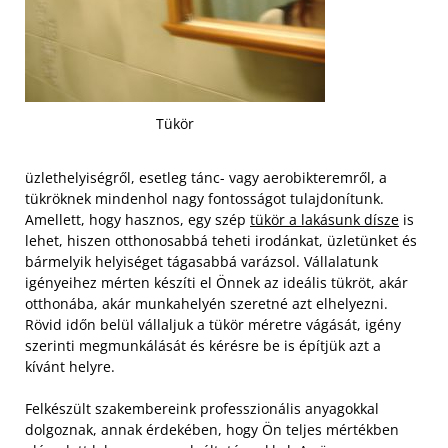
Tükör
üzlethelyiségről, esetleg tánc- vagy aerobikteremről, a
tükröknek mindenhol nagy fontosságot tulajdonítunk.
Amellett, hogy hasznos, egy szép
tükör a lakásunk dísze
is
lehet, hiszen otthonosabbá teheti irodánkat, üzletünket és
bármelyik helyiséget tágasabbá varázsol. Vállalatunk
igényeihez mérten készíti el Önnek az ideális tükröt, akár
otthonába, akár munkahelyén szeretné azt elhelyezni.
Rövid időn belül vállaljuk a tükör méretre vágását, igény
szerinti megmunkálását és kérésre be is építjük azt a
kívánt helyre.
Felkészült szakembereink professzionális anyagokkal
dolgoznak, annak érdekében, hogy Ön teljes mértékben